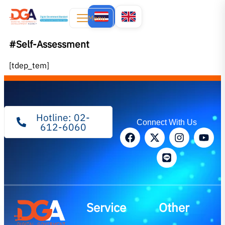
Menu
#Self-Assessment
[tdep_tem]
Hotline: 02-
Connect With Us
612-6060
Service
Other