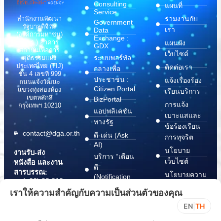
Consulting
แผนที่
Service
สำนักงานพัฒนา
ร่วมงานกับ
Government
รัฐบาลดิจิทัล
เรา
Data
(องค์การมหาชน)
Exchange :
(สพร.) อาคาร
แผนผัง
GDX
สถาบันเพื่อการ
เว็บไซต์
ระบบพอร์ทัล
ยุติธรรมแห่ง
ประเทศไทย (TIJ)
ติดต่อเรา
กลางเพื่อ
ชั้น 4 เลขที่ 999
ประชาชน :
แจ้งเรื่องร้อง
ถนนแจ้งวัฒนะ
Citizen Portal
แขวงทุ่งสองห้อง
เรียนบริการ
เขตหลักสี่
BizPortal
การแจ้ง
กรุงเทพฯ 10210
แอปพลิเคชัน
เบาะแสและ
ทางรัฐ
ข้อร้องเรียน
contact@dga.or.th
ดี-เด่น (Ask
การทุจริต
AI)
นโยบาย
งานรับ-ส่ง
บริการ “เตือน
เว็บไซต์
หนังสือ และงาน
ดี”
สารบรรณ:
นโยบายความ
(Notification
(+66) 02 612
Platform)
มั่นคง
6000
เราให้ความสำคัญกับความเป็นส่วนตัวของคุณ
บริการ
ปลอดภัย
saraban@dga.or.th
EN
|
TH
“กระเป๋า
สารสนเทศ
DGA Contact
เอกสาร”
ทางไซเบอร์