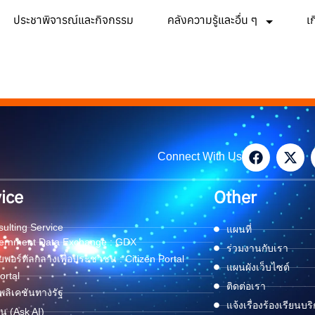
ประชาพิจารณ์และกิจกรรม
คลังความรู้และอื่น ๆ
เ
Connect With Us
ice
Other
ulting Service
แผนที่
ernment Data Exchange : GDX
ร่วมงานกับเรา
พอร์ทัลกลางเพื่อประชาชน : Citizen Portal
แผนผังเว็บไซต์
ortal
ติดต่อเรา
ลิเคชันทางรัฐ
แจ้งเรื่องร้องเรียนบร
ด่น (Ask AI)