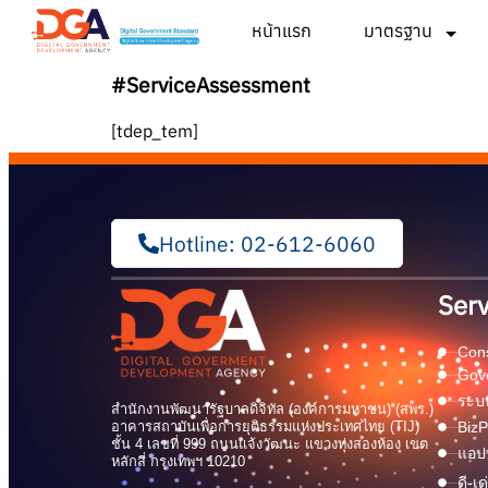
หน้าแรก
มาตรฐาน
#ServiceAssessment
[tdep_tem]
Hotline: 02-612-6060
Serv
Cons
Gov
ระบบ
สำนักงานพัฒนารัฐบาลดิจิทัล (องค์การมหาชน) (สพร.)
อาคารสถาบันเพื่อการยุติธรรมแห่งประเทศไทย (TIJ)
BizP
ชั้น 4 เลขที่ 999 ถนนแจ้งวัฒนะ แขวงทุ่งสองห้อง เขต
แอปพ
หลักสี่ กรุงเทพฯ 10210
ดี-เ