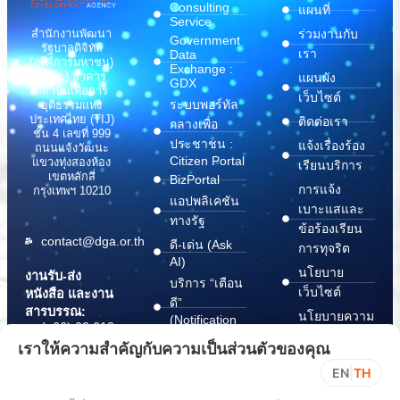
Consulting
แผนที่
Service
สำนักงานพัฒนา
ร่วมงานกับ
Government
รัฐบาลดิจิทัล
เรา
Data
(องค์การมหาชน)
Exchange :
(สพร.) อาคาร
แผนผัง
GDX
สถาบันเพื่อการ
เว็บไซต์
ระบบพอร์ทัล
ยุติธรรมแห่ง
ประเทศไทย (TIJ)
ติดต่อเรา
กลางเพื่อ
ชั้น 4 เลขที่ 999
ประชาชน :
แจ้งเรื่องร้อง
ถนนแจ้งวัฒนะ
Citizen Portal
แขวงทุ่งสองห้อง
เรียนบริการ
เขตหลักสี่
BizPortal
การแจ้ง
กรุงเทพฯ 10210
แอปพลิเคชัน
เบาะแสและ
ทางรัฐ
ข้อร้องเรียน
contact@dga.or.th
ดี-เด่น (Ask
การทุจริต
AI)
นโยบาย
งานรับ-ส่ง
บริการ “เตือน
เว็บไซต์
หนังสือ และงาน
ดี”
สารบรรณ:
นโยบายความ
(Notification
(+66) 02 612
Platform)
มั่นคง
6000
เราให้ความสำคัญกับความเป็นส่วนตัวของคุณ
บริการ
ปลอดภัย
saraban@dga.or.th
EN
|
TH
“กระเป๋า
สารสนเทศ
DGA Contact
เอกสาร”
ทางไซเบอร์