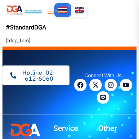
Menu
#StandardDGA
[tdep_tem]
Hotline: 02-
Connect With Us
612-6060
Service
Other