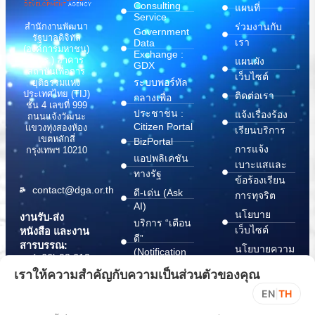
Consulting
แผนที่
Service
สำนักงานพัฒนา
ร่วมงานกับ
Government
รัฐบาลดิจิทัล
เรา
Data
(องค์การมหาชน)
Exchange :
(สพร.) อาคาร
แผนผัง
GDX
สถาบันเพื่อการ
เว็บไซต์
ระบบพอร์ทัล
ยุติธรรมแห่ง
ประเทศไทย (TIJ)
ติดต่อเรา
กลางเพื่อ
ชั้น 4 เลขที่ 999
ประชาชน :
แจ้งเรื่องร้อง
ถนนแจ้งวัฒนะ
Citizen Portal
แขวงทุ่งสองห้อง
เรียนบริการ
เขตหลักสี่
BizPortal
การแจ้ง
กรุงเทพฯ 10210
แอปพลิเคชัน
เบาะแสและ
ทางรัฐ
ข้อร้องเรียน
contact@dga.or.th
ดี-เด่น (Ask
การทุจริต
AI)
นโยบาย
งานรับ-ส่ง
บริการ “เตือน
เว็บไซต์
หนังสือ และงาน
ดี”
สารบรรณ:
นโยบายความ
(Notification
(+66) 02 612
Platform)
มั่นคง
6000
เราให้ความสำคัญกับความเป็นส่วนตัวของคุณ
บริการ
ปลอดภัย
saraban@dga.or.th
EN
|
TH
“กระเป๋า
สารสนเทศ
DGA Contact
เอกสาร”
ทางไซเบอร์