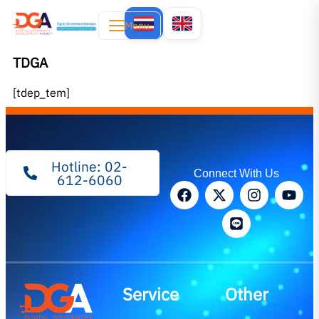
Menu
TDGA
[tdep_tem]
Hotline: 02-
Connect With Us
612-6060
Service
Other