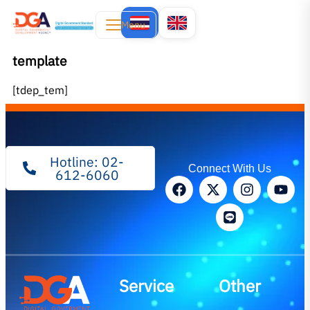
Menu
template
[tdep_tem]
Hotline: 02-
Connect With Us
612-6060
Service
Other