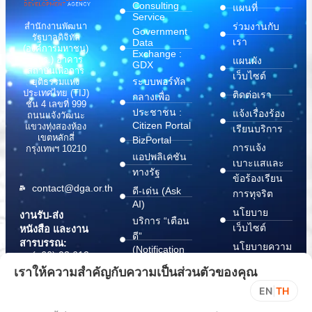
Consulting
แผนที่
Service
สำนักงานพัฒนา
ร่วมงานกับ
Government
รัฐบาลดิจิทัล
เรา
Data
(องค์การมหาชน)
Exchange :
(สพร.) อาคาร
แผนผัง
GDX
สถาบันเพื่อการ
เว็บไซต์
ระบบพอร์ทัล
ยุติธรรมแห่ง
ประเทศไทย (TIJ)
ติดต่อเรา
กลางเพื่อ
ชั้น 4 เลขที่ 999
ประชาชน :
แจ้งเรื่องร้อง
ถนนแจ้งวัฒนะ
Citizen Portal
แขวงทุ่งสองห้อง
เรียนบริการ
เขตหลักสี่
BizPortal
การแจ้ง
กรุงเทพฯ 10210
แอปพลิเคชัน
เบาะแสและ
ทางรัฐ
ข้อร้องเรียน
contact@dga.or.th
ดี-เด่น (Ask
การทุจริต
AI)
นโยบาย
งานรับ-ส่ง
บริการ “เตือน
เว็บไซต์
หนังสือ และงาน
ดี”
สารบรรณ:
นโยบายความ
(Notification
(+66) 02 612
Platform)
มั่นคง
6000
เราให้ความสำคัญกับความเป็นส่วนตัวของคุณ
บริการ
ปลอดภัย
saraban@dga.or.th
EN
|
TH
“กระเป๋า
สารสนเทศ
DGA Contact
เอกสาร”
ทางไซเบอร์