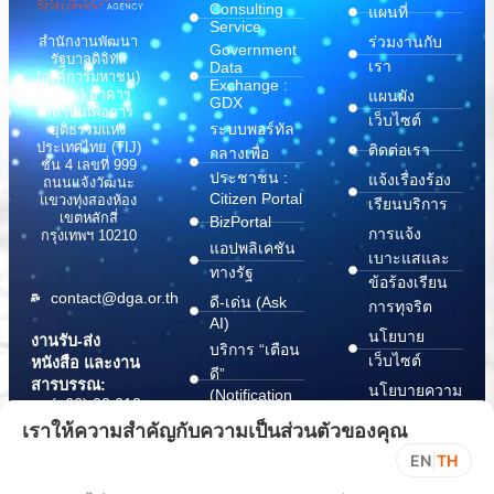
Consulting
แผนที่
Service
สำนักงานพัฒนา
ร่วมงานกับ
Government
รัฐบาลดิจิทัล
เรา
Data
(องค์การมหาชน)
Exchange :
(สพร.) อาคาร
แผนผัง
GDX
สถาบันเพื่อการ
เว็บไซต์
ระบบพอร์ทัล
ยุติธรรมแห่ง
ประเทศไทย (TIJ)
ติดต่อเรา
กลางเพื่อ
ชั้น 4 เลขที่ 999
ประชาชน :
แจ้งเรื่องร้อง
ถนนแจ้งวัฒนะ
Citizen Portal
แขวงทุ่งสองห้อง
เรียนบริการ
เขตหลักสี่
BizPortal
การแจ้ง
กรุงเทพฯ 10210
แอปพลิเคชัน
เบาะแสและ
ทางรัฐ
ข้อร้องเรียน
contact@dga.or.th
ดี-เด่น (Ask
การทุจริต
AI)
นโยบาย
งานรับ-ส่ง
บริการ “เตือน
เว็บไซต์
หนังสือ และงาน
ดี”
สารบรรณ:
นโยบายความ
(Notification
(+66) 02 612
Platform)
มั่นคง
6000
เราให้ความสำคัญกับความเป็นส่วนตัวของคุณ
บริการ
ปลอดภัย
saraban@dga.or.th
EN
|
TH
“กระเป๋า
สารสนเทศ
DGA Contact
เอกสาร”
ทางไซเบอร์