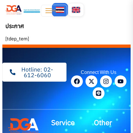
Menu
ประกาศ
[tdep_tem]
Hotline: 02-
Connect With Us
612-6060
Service
Other