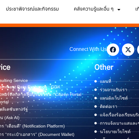
ประชาพิจารณ์และกิจกรรม
คลังความรู้และอื่น ๆ
เ
Connect With Us
ice
Other
ulting Service
แผนที่
ernment Data Exchange : GDX
ร่วมงานกับเรา
พอร์ทัลกลางเพื่อประชาชน : Citizen Portal
แผนผังเว็บไซต์
ortal
ติดต่อเรา
ลิเคชันทางรัฐ
แจ้งเรื่องร้องเรียนบร
ด่น (Ask AI)
การแจ้งเบาะแสและข้
าร “เตือนดี” (Notification Platform)
นโยบายเว็บไซต์
าร “กระเป๋าเอกสาร” (Document Wallet)