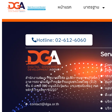
หน้าแรก
มาตรฐาน
Hotline: 02-612-6060
Serv
Cons
Gov
ระบบ
สำนักงานพัฒนารัฐบาลดิจิทัล (องค์การมหาชน) (สพร.)
อาคารสถาบันเพื่อการยุติธรรมแห่งประเทศไทย (TIJ)
BizP
ชั้น 4 เลขที่ 999 ถนนแจ้งวัฒนะ แขวงทุ่งสองห้อง เขต
แอปพ
หลักสี่ กรุงเทพฯ 10210
ดี-เ
บริก
contact@dga.or.th
บริก