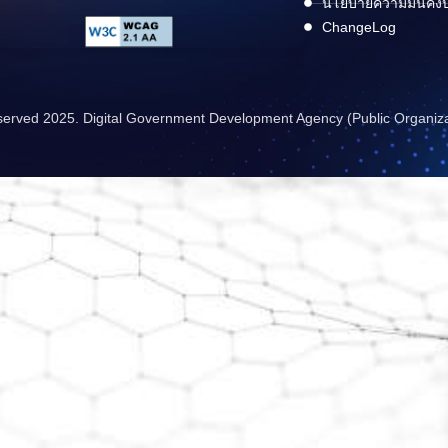
นโยบายความมั่นคง
ChangeLog
reserved 2025. Digital Government Development Agency (Public Organiz