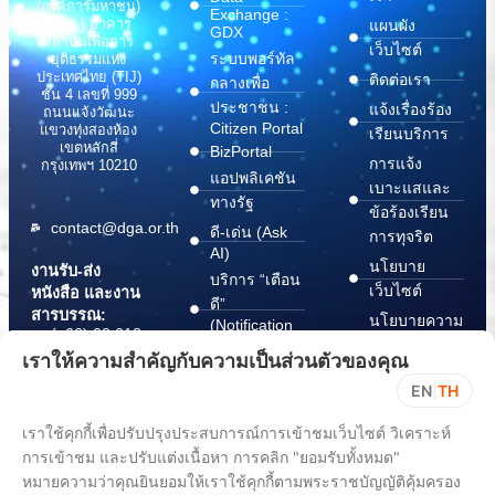
(องค์การมหาชน)
Exchange :
(สพร.) อาคาร
แผนผัง
GDX
สถาบันเพื่อการ
เว็บไซต์
ระบบพอร์ทัล
ยุติธรรมแห่ง
ประเทศไทย (TIJ)
ติดต่อเรา
กลางเพื่อ
ชั้น 4 เลขที่ 999
ประชาชน :
แจ้งเรื่องร้อง
ถนนแจ้งวัฒนะ
Citizen Portal
แขวงทุ่งสองห้อง
เรียนบริการ
เขตหลักสี่
BizPortal
การแจ้ง
กรุงเทพฯ 10210
แอปพลิเคชัน
เบาะแสและ
ทางรัฐ
ข้อร้องเรียน
contact@dga.or.th
ดี-เด่น (Ask
การทุจริต
AI)
นโยบาย
งานรับ-ส่ง
บริการ “เตือน
เว็บไซต์
หนังสือ และงาน
ดี”
สารบรรณ:
นโยบายความ
(Notification
(+66) 02 612
Platform)
มั่นคง
6000
เราให้ความสำคัญกับความเป็นส่วนตัวของคุณ
บริการ
ปลอดภัย
saraban@dga.or.th
EN
|
TH
“กระเป๋า
สารสนเทศ
DGA Contact
เอกสาร”
ทางไซเบอร์
เราใช้คุกกี้เพื่อปรับปรุงประสบการณ์การเข้าชมเว็บไซต์ วิเคราะห์
Center:
(Document
ChangeLog
(+66) 02 612
การเข้าชม และปรับแต่งเนื้อหา การคลิก "ยอมรับทั้งหมด"
Wallet)
6060
หมายความว่าคุณยินยอมให้เราใช้คุกกี้ตามพระราชบัญญัติคุ้มครอง