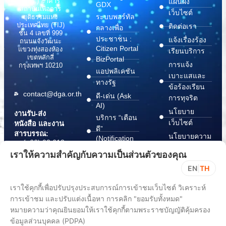
(สพร.) อาคาร
แผนผัง
GDX
สถาบันเพื่อการ
เว็บไซต์
ระบบพอร์ทัล
ยุติธรรมแห่ง
ประเทศไทย (TIJ)
ติดต่อเรา
กลางเพื่อ
ชั้น 4 เลขที่ 999
ประชาชน :
แจ้งเรื่องร้อง
ถนนแจ้งวัฒนะ
Citizen Portal
แขวงทุ่งสองห้อง
เรียนบริการ
เขตหลักสี่
BizPortal
การแจ้ง
กรุงเทพฯ 10210
แอปพลิเคชัน
เบาะแสและ
ทางรัฐ
ข้อร้องเรียน
contact@dga.or.th
ดี-เด่น (Ask
การทุจริต
AI)
นโยบาย
งานรับ-ส่ง
บริการ “เตือน
เว็บไซต์
หนังสือ และงาน
ดี”
สารบรรณ:
นโยบายความ
(Notification
(+66) 02 612
Platform)
มั่นคง
6000
เราให้ความสำคัญกับความเป็นส่วนตัวของคุณ
บริการ
ปลอดภัย
saraban@dga.or.th
EN
|
TH
“กระเป๋า
สารสนเทศ
DGA Contact
เอกสาร”
ทางไซเบอร์
เราใช้คุกกี้เพื่อปรับปรุงประสบการณ์การเข้าชมเว็บไซต์ วิเคราะห์
Center:
(Document
ChangeLog
(+66) 02 612
การเข้าชม และปรับแต่งเนื้อหา การคลิก "ยอมรับทั้งหมด"
Wallet)
6060
หมายความว่าคุณยินยอมให้เราใช้คุกกี้ตามพระราชบัญญัติคุ้มครอง
ข้อมูลส่วนบุคคล (PDPA)