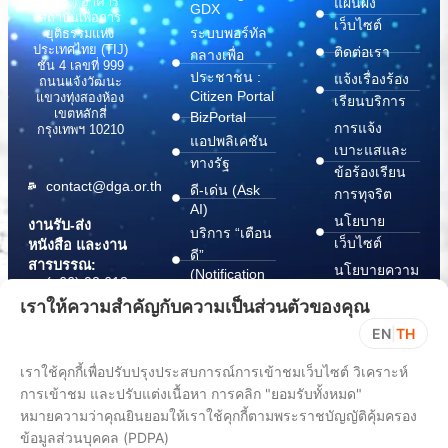
(สพร.) อาคาร
แผนผัง
GDX
สถาบันเพื่อการ
เว็บไซต์
ระบบพอร์ทัล
ยุติธรรมแห่ง
ประเทศไทย (TIJ)
ติดต่อเรา
กลางเพื่อ
ชั้น 4 เลขที่ 999
ประชาชน :
แจ้งเรื่องร้อง
ถนนแจ้งวัฒนะ
Citizen Portal
แขวงทุ่งสองห้อง
เรียนบริการ
เขตหลักสี่
BizPortal
การแจ้ง
กรุงเทพฯ 10210
แอปพลิเคชัน
เบาะแสและ
ทางรัฐ
ข้อร้องเรียน
contact@dga.or.th
ดี-เด่น (Ask
การทุจริต
AI)
นโยบาย
งานรับ-ส่ง
บริการ “เตือน
เว็บไซต์
หนังสือ และงาน
ดี”
สารบรรณ:
นโยบายความ
(Notification
(+66) 02 612
Platform)
มั่นคง
6000
เราให้ความสำคัญกับความเป็นส่วนตัวของคุณ
บริการ
ปลอดภัย
saraban@dga.or.th
EN
|
TH
“กระเป๋า
สารสนเทศ
DGA Contact
เอกสาร”
ทางไซเบอร์
เราใช้คุกกี้เพื่อปรับปรุงประสบการณ์การเข้าชมเว็บไซต์ วิเคราะห์
Center:
(Document
ChangeLog
(+66) 02 612
การเข้าชม และปรับแต่งเนื้อหา การคลิก "ยอมรับทั้งหมด"
Wallet)
6060
หมายความว่าคุณยินยอมให้เราใช้คุกกี้ตามพระราชบัญญัติคุ้มครอง
ข้อมูลส่วนบุคคล (PDPA)