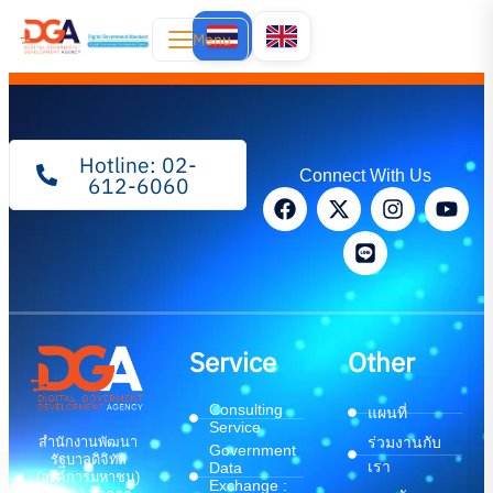
Menu
Hotline: 02-
Connect With Us
612-6060
Service
Other
Consulting
แผนที่
Service
สำนักงานพัฒนา
ร่วมงานกับ
Government
รัฐบาลดิจิทัล
เรา
Data
(องค์การมหาชน)
Exchange :