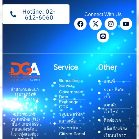
Hotline: 02-
Connect With Us
612-6060
Service
Other
Consulting
แผนที่
Service
สำนักงานพัฒนา
ร่วมงานกับ
Government
รัฐบาลดิจิทัล
เรา
Data
(องค์การมหาชน)
Exchange :
(สพร.) อาคาร
แผนผัง
GDX
สถาบันเพื่อการ
เว็บไซต์
ระบบพอร์ทัล
ยุติธรรมแห่ง
ประเทศไทย (TIJ)
ติดต่อเรา
กลางเพื่อ
ชั้น 4 เลขที่ 999
ประชาชน :
แจ้งเรื่องร้อง
ถนนแจ้งวัฒนะ
Citizen Portal
แขวงทุ่งสองห้อง
เรียนบริการ