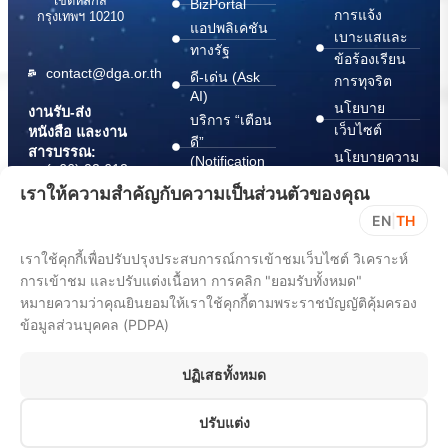
เขตหลักสี่
BizPortal
การแจ้ง
กรุงเทพฯ 10210
แอปพลิเคชัน
เบาะแสและ
ทางรัฐ
ข้อร้องเรียน
contact@dga.or.th
ดี-เด่น (Ask
การทุจริต
AI)
นโยบาย
งานรับ-ส่ง
บริการ “เตือน
เว็บไซต์
หนังสือ และงาน
ดี”
สารบรรณ:
นโยบายความ
(Notification
(+66) 02 612
Platform)
มั่นคง
6000
เราให้ความสำคัญกับความเป็นส่วนตัวของคุณ
บริการ
ปลอดภัย
saraban@dga.or.th
EN
|
TH
“กระเป๋า
สารสนเทศ
DGA Contact
เอกสาร”
ทางไซเบอร์
เราใช้คุกกี้เพื่อปรับปรุงประสบการณ์การเข้าชมเว็บไซต์ วิเคราะห์
Center:
(Document
ChangeLog
(+66) 02 612
การเข้าชม และปรับแต่งเนื้อหา การคลิก "ยอมรับทั้งหมด"
Wallet)
6060
หมายความว่าคุณยินยอมให้เราใช้คุกกี้ตามพระราชบัญญัติคุ้มครอง
ข้อมูลส่วนบุคคล (PDPA)
ปฏิเสธทั้งหมด
ปรับแต่ง
All rights reserved 2025. Digital Government Development Agency
(Public Organization) (DGA)