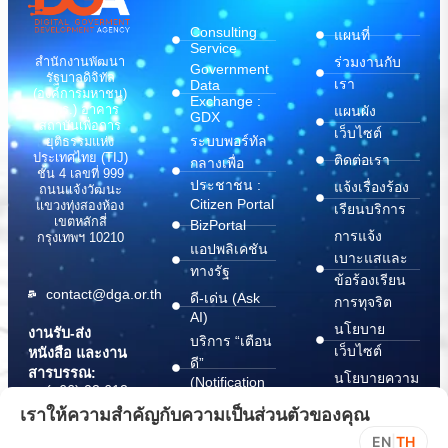
Consulting
แผนที่
Service
สำนักงานพัฒนา
ร่วมงานกับ
Government
รัฐบาลดิจิทัล
เรา
Data
(องค์การมหาชน)
Exchange :
(สพร.) อาคาร
แผนผัง
GDX
สถาบันเพื่อการ
เว็บไซต์
ระบบพอร์ทัล
ยุติธรรมแห่ง
ประเทศไทย (TIJ)
ติดต่อเรา
กลางเพื่อ
ชั้น 4 เลขที่ 999
ประชาชน :
แจ้งเรื่องร้อง
ถนนแจ้งวัฒนะ
Citizen Portal
แขวงทุ่งสองห้อง
เรียนบริการ
เขตหลักสี่
BizPortal
การแจ้ง
กรุงเทพฯ 10210
แอปพลิเคชัน
เบาะแสและ
ทางรัฐ
ข้อร้องเรียน
contact@dga.or.th
ดี-เด่น (Ask
การทุจริต
AI)
นโยบาย
งานรับ-ส่ง
บริการ “เตือน
เว็บไซต์
หนังสือ และงาน
ดี”
สารบรรณ:
นโยบายความ
(Notification
(+66) 02 612
Platform)
มั่นคง
6000
เราให้ความสำคัญกับความเป็นส่วนตัวของคุณ
บริการ
ปลอดภัย
saraban@dga.or.th
EN
|
TH
“กระเป๋า
สารสนเทศ