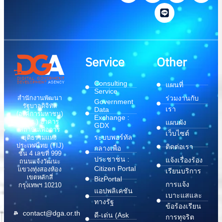
Service
Other
Consulting
แผนที่
Service
สำนักงานพัฒนา
ร่วมงานกับ
Government
รัฐบาลดิจิทัล
เรา
Data
(องค์การมหาชน)
Exchange :
(สพร.) อาคาร
แผนผัง
GDX
สถาบันเพื่อการ
เว็บไซต์
ระบบพอร์ทัล
ยุติธรรมแห่ง
ประเทศไทย (TIJ)
ติดต่อเรา
กลางเพื่อ
ชั้น 4 เลขที่ 999
ประชาชน :
แจ้งเรื่องร้อง
ถนนแจ้งวัฒนะ
Citizen Portal
แขวงทุ่งสองห้อง
เรียนบริการ
เขตหลักสี่
BizPortal
การแจ้ง
กรุงเทพฯ 10210
แอปพลิเคชัน
เบาะแสและ
ทางรัฐ
ข้อร้องเรียน
contact@dga.or.th
ดี-เด่น (Ask
การทุจริต