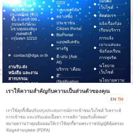
(สพร.) อาคาร
แผนผัง
GDX
สถาบันเพื่อการ
เว็บไซต์
ระบบพอร์ทัล
ยุติธรรมแห่ง
ประเทศไทย (TIJ)
ติดต่อเรา
กลางเพื่อ
ชั้น 4 เลขที่ 999
ประชาชน :
แจ้งเรื่องร้อง
ถนนแจ้งวัฒนะ
Citizen Portal
แขวงทุ่งสองห้อง
เรียนบริการ
เขตหลักสี่
BizPortal
การแจ้ง
กรุงเทพฯ 10210
แอปพลิเคชัน
เบาะแสและ
ทางรัฐ
ข้อร้องเรียน
contact@dga.or.th
ดี-เด่น (Ask
การทุจริต
AI)
นโยบาย
งานรับ-ส่ง
บริการ “เตือน
เว็บไซต์
หนังสือ และงาน
ดี”
สารบรรณ:
นโยบายความ
(Notification
(+66) 02 612
Platform)
มั่นคง
6000
เราให้ความสำคัญกับความเป็นส่วนตัวของคุณ
บริการ
ปลอดภัย
saraban@dga.or.th
EN
|
TH
“กระเป๋า
สารสนเทศ
DGA Contact
เอกสาร”
ทางไซเบอร์
เราใช้คุกกี้เพื่อปรับปรุงประสบการณ์การเข้าชมเว็บไซต์ วิเคราะห์
Center:
(Document
ChangeLog
(+66) 02 612
การเข้าชม และปรับแต่งเนื้อหา การคลิก "ยอมรับทั้งหมด"
Wallet)
6060
หมายความว่าคุณยินยอมให้เราใช้คุกกี้ตามพระราชบัญญัติคุ้มครอง
ข้อมูลส่วนบุคคล (PDPA)