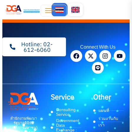
Menu
Hotline: 02-
Connect With Us
612-6060
Service
Other
Consulting
แผนที่
Service
สำนักงานพัฒนา
ร่วมงานกับ
Government
รัฐบาลดิจิทัล
เรา
Data
(องค์การมหาชน)
Exchange :