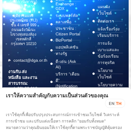
(องค์การมหาชน)
Exchange :
(สพร.) อาคาร
แผนผัง
GDX
สถาบันเพื่อการ
เว็บไซต์
ระบบพอร์ทัล
ยุติธรรมแห่ง
ประเทศไทย (TIJ)
ติดต่อเรา
กลางเพื่อ
ชั้น 4 เลขที่ 999
ประชาชน :
แจ้งเรื่องร้อง
ถนนแจ้งวัฒนะ
Citizen Portal
แขวงทุ่งสองห้อง
เรียนบริการ
เขตหลักสี่
BizPortal
การแจ้ง
กรุงเทพฯ 10210
แอปพลิเคชัน
เบาะแสและ
ทางรัฐ
ข้อร้องเรียน
contact@dga.or.th
ดี-เด่น (Ask
การทุจริต
AI)
นโยบาย
งานรับ-ส่ง
บริการ “เตือน
เว็บไซต์
หนังสือ และงาน
ดี”
สารบรรณ:
นโยบายความ
(Notification
(+66) 02 612
Platform)
มั่นคง
6000
เราให้ความสำคัญกับความเป็นส่วนตัวของคุณ
บริการ
ปลอดภัย
saraban@dga.or.th
EN
|
TH
“กระเป๋า
สารสนเทศ
DGA Contact
เอกสาร”
ทางไซเบอร์
เราใช้คุกกี้เพื่อปรับปรุงประสบการณ์การเข้าชมเว็บไซต์ วิเคราะห์
Center:
(Document
ChangeLog
(+66) 02 612
การเข้าชม และปรับแต่งเนื้อหา การคลิก "ยอมรับทั้งหมด"
Wallet)
6060
หมายความว่าคุณยินยอมให้เราใช้คุกกี้ตามพระราชบัญญัติคุ้มครอง