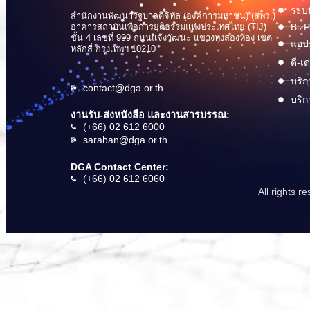
ระบบ
สำนักงานพัฒนารัฐบาลดิจิทัล (องค์การมหาชน) (สพร.)
อาคารสถาบันเพื่อการยุติธรรมแห่งประเทศไทย (TIJ)
BizP
ชั้น 4 เลขที่ 999 ถนนแจ้งวัฒนะ แขวงทุ่งสองห้อง เขต
แอปพ
หลักสี่ กรุงเทพฯ 10210
ดี-เ
บริก
contact@dga.or.th
บริก
งานรับ-ส่งหนังสือ และงานสารบรรณ:
(+66) 02 612 6000
saraban@dga.or.th
DGA Contact Center:
(+66) 02 612 6060
All rights 