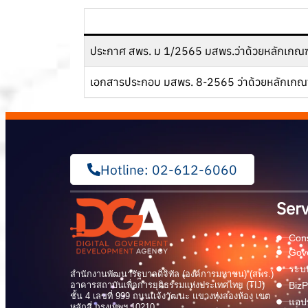
ประกาศ สพร. ม 1/2565 มสพร.ว่าด้วยหลักเกณฑ์ก
เอกสารประกอบ มสพร. 8-2565 ว่าด้วยหลักเกณฑ์ก
Hotline: 02-612-6060
Serv
Cons
Gov
ระบบ
สำนักงานพัฒนารัฐบาลดิจิทัล (องค์การมหาชน) (สพร.)
อาคารสถาบันเพื่อการยุติธรรมแห่งประเทศไทย (TIJ)
BizP
ชั้น 4 เลขที่ 999 ถนนแจ้งวัฒนะ แขวงทุ่งสองห้อง เขต
แอปพ
หลักสี่ กรุงเทพฯ 10210