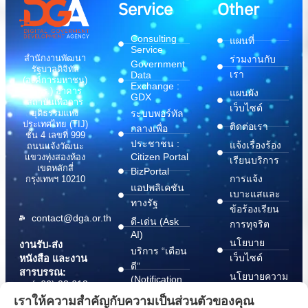
Service
Other
Consulting
แผนที่
Service
สำนักงานพัฒนา
ร่วมงานกับ
Government
รัฐบาลดิจิทัล
เรา
Data
(องค์การมหาชน)
Exchange :
(สพร.) อาคาร
แผนผัง
GDX
สถาบันเพื่อการ
เว็บไซต์
ระบบพอร์ทัล
ยุติธรรมแห่ง
ประเทศไทย (TIJ)
ติดต่อเรา
กลางเพื่อ
ชั้น 4 เลขที่ 999
ประชาชน :
แจ้งเรื่องร้อง
ถนนแจ้งวัฒนะ
Citizen Portal
แขวงทุ่งสองห้อง
เรียนบริการ
เขตหลักสี่
BizPortal
การแจ้ง
กรุงเทพฯ 10210
แอปพลิเคชัน
เบาะแสและ
ทางรัฐ
ข้อร้องเรียน
contact@dga.or.th
ดี-เด่น (Ask
การทุจริต
AI)
นโยบาย
งานรับ-ส่ง
บริการ “เตือน
เว็บไซต์
หนังสือ และงาน
ดี”
สารบรรณ:
นโยบายความ
(Notification
(+66) 02 612
Platform)
มั่นคง
6000
เราให้ความสำคัญกับความเป็นส่วนตัวของคุณ
บริการ
ปลอดภัย