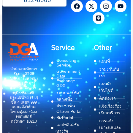
Service
Other
Consulting
แผนที่
Service
สำนักงานพัฒนา
ร่วมงานกับ
Government
รัฐบาลดิจิทัล
เรา
Data
(องค์การมหาชน)
Exchange :
(สพร.) อาคาร
แผนผัง
GDX
สถาบันเพื่อการ
เว็บไซต์
ระบบพอร์ทัล
ยุติธรรมแห่ง
ประเทศไทย (TIJ)
ติดต่อเรา
กลางเพื่อ
ชั้น 4 เลขที่ 999
ประชาชน :
แจ้งเรื่องร้อง
ถนนแจ้งวัฒนะ
Citizen Portal
แขวงทุ่งสองห้อง
เรียนบริการ
เขตหลักสี่
BizPortal
การแจ้ง
กรุงเทพฯ 10210
แอปพลิเคชัน
เบาะแสและ
ทางรัฐ