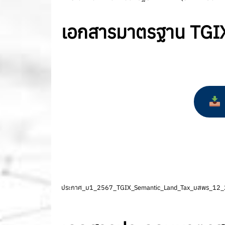
เอกสารมาตรฐาน TGIX Se
ประกาศ_ม1_2567_TGIX_Semantic_Land_Tax_มสพร_12