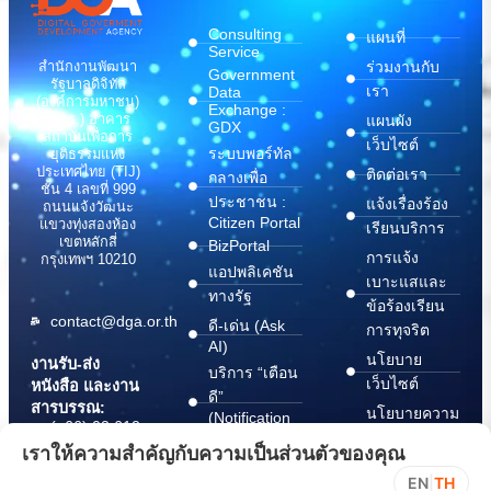
Consulting
แผนที่
Service
สำนักงานพัฒนา
ร่วมงานกับ
Government
รัฐบาลดิจิทัล
เรา
Data
(องค์การมหาชน)
Exchange :
(สพร.) อาคาร
แผนผัง
GDX
สถาบันเพื่อการ
เว็บไซต์
ระบบพอร์ทัล
ยุติธรรมแห่ง
ประเทศไทย (TIJ)
ติดต่อเรา
กลางเพื่อ
ชั้น 4 เลขที่ 999
ประชาชน :
แจ้งเรื่องร้อง
ถนนแจ้งวัฒนะ
Citizen Portal
แขวงทุ่งสองห้อง
เรียนบริการ
เขตหลักสี่
BizPortal
การแจ้ง
กรุงเทพฯ 10210
แอปพลิเคชัน
เบาะแสและ
ทางรัฐ
ข้อร้องเรียน
contact@dga.or.th
ดี-เด่น (Ask
การทุจริต
AI)
นโยบาย
งานรับ-ส่ง
บริการ “เตือน
เว็บไซต์
หนังสือ และงาน
ดี”
สารบรรณ:
นโยบายความ
(Notification
(+66) 02 612
Platform)
มั่นคง
6000
เราให้ความสำคัญกับความเป็นส่วนตัวของคุณ
บริการ
ปลอดภัย
saraban@dga.or.th
EN
|
TH
“กระเป๋า
สารสนเทศ