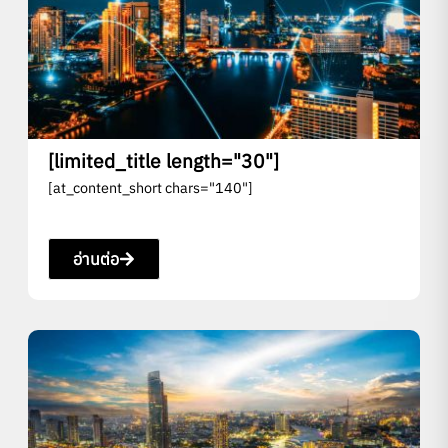
[limited_title length="30"]
[at_content_short chars="140"]
อ่านต่อ