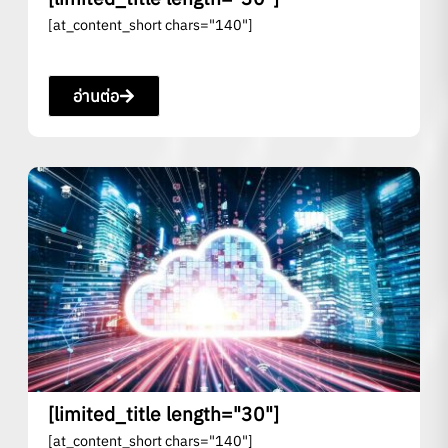
[at_content_short chars="140"]
อ่านต่อ
[limited_title length="30"]
[at_content_short chars="140"]