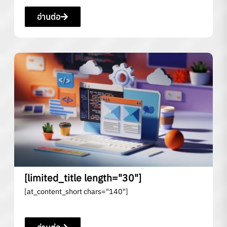
อ่านต่อ
[limited_title length="30"]
[at_content_short chars="140"]