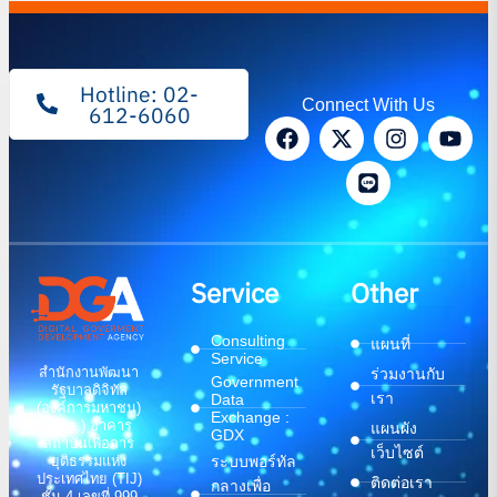
Hotline: 02-
Connect With Us
612-6060
Service
Other
Consulting
แผนที่
Service
สำนักงานพัฒนา
ร่วมงานกับ
Government
รัฐบาลดิจิทัล
เรา
Data
(องค์การมหาชน)
Exchange :
(สพร.) อาคาร
แผนผัง
GDX
สถาบันเพื่อการ
เว็บไซต์
ระบบพอร์ทัล
ยุติธรรมแห่ง
ประเทศไทย (TIJ)
ติดต่อเรา
กลางเพื่อ
ชั้น 4 เลขที่ 999