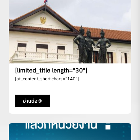
[limited_title length="30"]
[at_content_short chars="140"]
อ่านต่อ