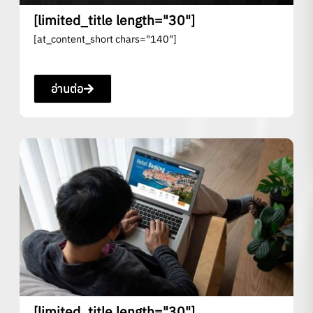
[limited_title length="30"]
[at_content_short chars="140"]
อ่านต่อ
[limited_title length="30"]