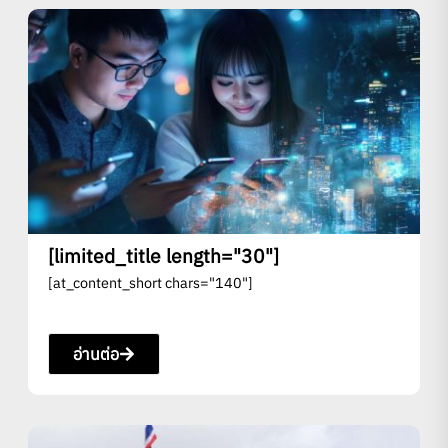
[limited_title length="30"]
[at_content_short chars="140"]
อ่านต่อ