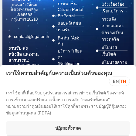
ประชาชน :
แจ้งเรื่องร้อง
ถนนแจ้งวัฒนะ
Citizen Portal
แขวงทุ่งสองห้อง
เรียนบริการ
เขตหลักสี่
BizPortal
การแจ้ง
กรุงเทพฯ 10210
แอปพลิเคชัน
เบาะแสและ
ทางรัฐ
ข้อร้องเรียน
contact@dga.or.th
ดี-เด่น (Ask
การทุจริต
AI)
นโยบาย
งานรับ-ส่ง
บริการ “เตือน
เว็บไซต์
หนังสือ และงาน
ดี”
สารบรรณ:
นโยบายความ
(Notification
(+66) 02 612
Platform)
มั่นคง
6000
เราให้ความสำคัญกับความเป็นส่วนตัวของคุณ
บริการ
ปลอดภัย
saraban@dga.or.th
EN
|
TH
“กระเป๋า
สารสนเทศ
DGA Contact
เอกสาร”
ทางไซเบอร์
เราใช้คุกกี้เพื่อปรับปรุงประสบการณ์การเข้าชมเว็บไซต์ วิเคราะห์
Center:
(Document
ChangeLog
การเข้าชม และปรับแต่งเนื้อหา การคลิก "ยอมรับทั้งหมด"
(+66) 02 612
Wallet)
6060
หมายความว่าคุณยินยอมให้เราใช้คุกกี้ตามพระราชบัญญัติคุ้มครอง
ข้อมูลส่วนบุคคล (PDPA)
ปฏิเสธทั้งหมด