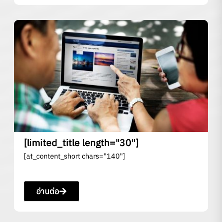
[limited_title length="30"]
[at_content_short chars="140"]
อ่านต่อ