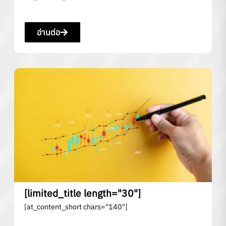
อ่านต่อ
[limited_title length="30"]
[at_content_short chars="140"]