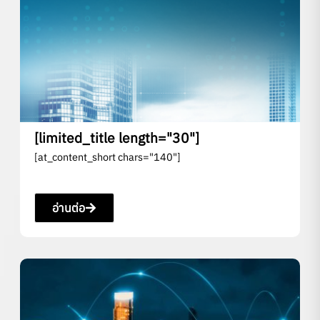
[limited_title length="30"]
[at_content_short chars="140"]
อ่านต่อ