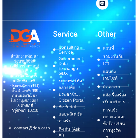
Service
Other
Consulting
แผนที่
Service
สำนักงานพัฒนา
ร่วมงานกับ
Government
รัฐบาลดิจิทัล
เรา
Data
(องค์การมหาชน)
Exchange :
(สพร.) อาคาร
แผนผัง
GDX
สถาบันเพื่อการ
เว็บไซต์
ระบบพอร์ทัล
ยุติธรรมแห่ง
ประเทศไทย (TIJ)
ติดต่อเรา
กลางเพื่อ
ชั้น 4 เลขที่ 999
ประชาชน :
แจ้งเรื่องร้อง
ถนนแจ้งวัฒนะ
Citizen Portal
แขวงทุ่งสองห้อง
เรียนบริการ
เขตหลักสี่
BizPortal
การแจ้ง
กรุงเทพฯ 10210
แอปพลิเคชัน
เบาะแสและ
ทางรัฐ
ข้อร้องเรียน
contact@dga.or.th
ดี-เด่น (Ask
การทุจริต
AI)