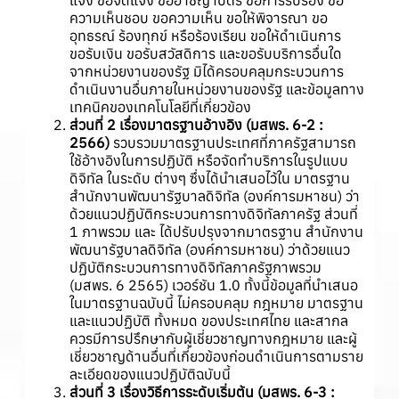
แจ้ง ขอจดแจ้ง ขออาชญาบัตร ขอการรับรอง ขอ
ความเห็นชอบ ขอความเห็น ขอให้พิจารณา ขอ
อุทธรณ์ ร้องทุกข์ หรือร้องเรียน ขอให้ดำเนินการ
ขอรับเงิน ขอรับสวัสดิการ และขอรับบริการอื่นใด
จากหน่วยงานของรัฐ มิได้ครอบคลุมกระบวนการ
ดำเนินงานอื่นภายในหน่วยงานของรัฐ และข้อมูลทาง
เทคนิคของเทคโนโลยีที่เกี่ยวข้อง
ส่วนที่ 2 เรื่องมาตรฐานอ้างอิง (มสพร. 6-2 :
2566)
รวบรวมมาตรฐานประเทศที่ภาครัฐสามารถ
ใช้อ้างอิงในการปฏิบัติ หรือจัดทำบริการในรูปแบบ
ดิจิทัล ในระดับ ต่างๆ ซึ่งได้นำเสนอไว้ใน มาตรฐาน
สำนักงานพัฒนารัฐบาลดิจิทัล (องค์การมหาชน) ว่า
ด้วยแนวปฏิบัติกระบวนการทางดิจิทัลภาครัฐ ส่วนที่
1 ภาพรวม และ ได้ปรับปรุงจากมาตรฐาน สำนักงาน
พัฒนารัฐบาลดิจิทัล (องค์การมหาชน) ว่าด้วยแนว
ปฏิบัติกระบวนการทางดิจิทัลภาครัฐภาพรวม
(มสพร. 6 2565) เวอร์ชัน 1.0 ทั้งนี้ข้อมูลที่นำเสนอ
ในมาตรฐานฉบับนี้ ไม่ครอบคลุม กฎหมาย มาตรฐาน
และแนวปฏิบัติ ทั้งหมด ของประเทศไทย และสากล
ควรมีการปรึกษากับผู้เชี่ยวชาญทางกฎหมาย และผู้
เชี่ยวชาญด้านอื่นที่เกี่ยวข้องก่อนดำเนินการตามราย
ละเอียดของแนวปฏิบัติฉบับนี้
ส่วนที่ 3 เรื่องวิธีการระดับเริ่มต้น (มสพร. 6-3 :