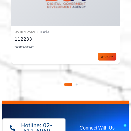
02 เม.ย. 2569
10 ครั้ง
เอกสารประกอบการประชุมคณะทำงาน TC1 ครั้งที่
2/2569
อ่านต่อ
อ่านต่อ
Hotline: 02-
Connect With Us
612-6060