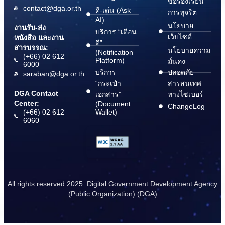
ข้อร้องเรียน
contact@dga.or.th
ดี-เด่น (Ask
การทุจริต
AI)
นโยบาย
งานรับ-ส่ง
บริการ “เตือน
เว็บไซต์
หนังสือ และงาน
ดี”
สารบรรณ:
นโยบายความ
(Notification
(+66) 02 612
Platform)
มั่นคง
6000
บริการ
ปลอดภัย
saraban@dga.or.th
“กระเป๋า
สารสนเทศ
DGA Contact
เอกสาร”
ทางไซเบอร์
Center:
(Document
ChangeLog
(+66) 02 612
Wallet)
6060
All rights reserved 2025. Digital Government Development Agency
(Public Organization) (DGA)