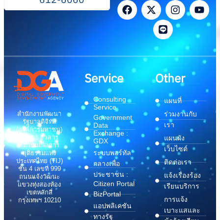
Service
Other
Consulting
แผนที่
Service
สำนักงานพัฒนา
ร่วมงานกับ
Government
รัฐบาลดิจิทัล
เรา
Data
(องค์การมหาชน)
Exchange :
(สพร.) อาคาร
แผนผัง
GDX
สถาบันเพื่อการ
เว็บไซต์
ระบบพอร์ทัล
ยุติธรรมแห่ง
ประเทศไทย (TIJ)
ติดต่อเรา
กลางเพื่อ
ชั้น 4 เลขที่ 999
ประชาชน :
แจ้งเรื่องร้อง
ถนนแจ้งวัฒนะ
Citizen Portal
แขวงทุ่งสองห้อง
เรียนบริการ
เขตหลักสี่
BizPortal
การแจ้ง
กรุงเทพฯ 10210
แอปพลิเคชัน
เบาะแสและ
ทางรัฐ