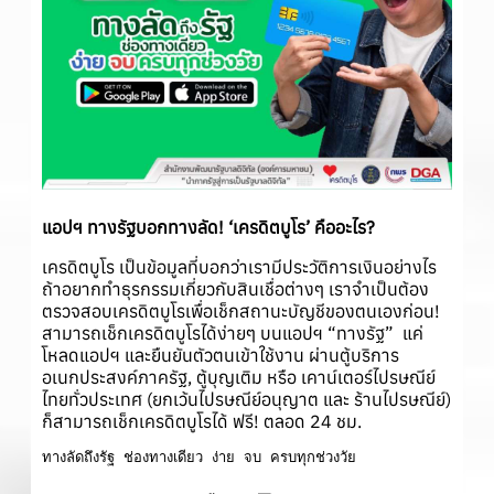
แอปฯ ทางรัฐบอกทางลัด! ‘เครดิตบูโร’ คืออะไร?
เครดิตบูโร เป็นข้อมูลที่บอกว่าเรามีประวัติการเงินอย่างไร
ถ้าอยากทำธุรกรรมเกี่ยวกับสินเชื่อต่างๆ เราจำเป็นต้อง
ตรวจสอบเครดิตบูโรเพื่อเช็กสถานะบัญชีของตนเองก่อน!
สามารถเช็กเครดิตบูโรได้ง่ายๆ บนแอปฯ “ทางรัฐ” แค่
โหลดแอปฯ และยืนยันตัวตนเข้าใช้งาน ผ่านตู้บริการ
อเนกประสงค์ภาครัฐ, ตู้บุญเติม หรือ เคาน์เตอร์ไปรษณีย์
ไทยทั่วประเทศ (ยกเว้นไปรษณีย์อนุญาต และ ร้านไปรษณีย์)
ก็สามารถเช็กเครดิตบูโรได้ ฟรี! ตลอด 24 ชม.
ทางลัดถึงรัฐ ช่องทางเดียว ง่าย จบ ครบทุกช่วงวัย 
