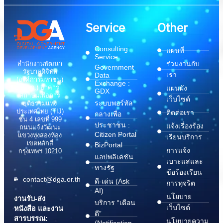
Service
Other
Consulting
แผนที่
Service
สำนักงานพัฒนา
ร่วมงานกับ
Government
รัฐบาลดิจิทัล
เรา
Data
(องค์การมหาชน)
Exchange :
(สพร.) อาคาร
แผนผัง
GDX
สถาบันเพื่อการ
เว็บไซต์
ระบบพอร์ทัล
ยุติธรรมแห่ง
ประเทศไทย (TIJ)
ติดต่อเรา
กลางเพื่อ
ชั้น 4 เลขที่ 999
ประชาชน :
แจ้งเรื่องร้อง
ถนนแจ้งวัฒนะ
Citizen Portal
แขวงทุ่งสองห้อง
เรียนบริการ
เขตหลักสี่
BizPortal
การแจ้ง
กรุงเทพฯ 10210
แอปพลิเคชัน
เบาะแสและ
ทางรัฐ
ข้อร้องเรียน
contact@dga.or.th
ดี-เด่น (Ask
การทุจริต
AI)
นโยบาย
งานรับ-ส่ง
บริการ “เตือน
เว็บไซต์
หนังสือ และงาน
ดี”
สารบรรณ:
นโยบายความ