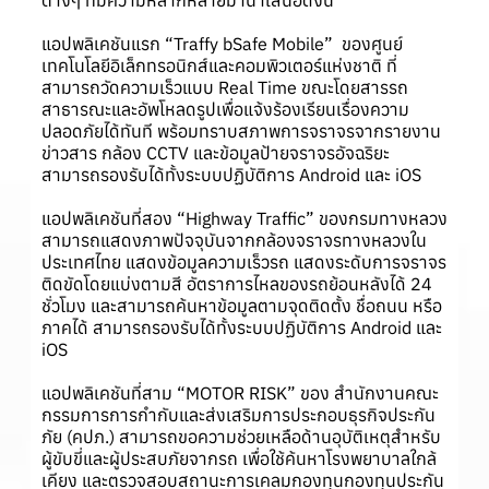
ต่างๆ ที่มีความหลากหลายมานำเสนอดังนี้
แอปพลิเคชันแรก “Traffy bSafe Mobile” ของศูนย์
เทคโนโลยีอิเล็กทรอนิกส์และคอมพิวเตอร์แห่งชาติ ที่
สามารถวัดความเร็วแบบ Real Time ขณะโดยสารรถ
สาธารณะและอัพโหลดรูปเพื่อแจ้งร้องเรียนเรื่องความ
ปลอดภัยได้ทันที พร้อมทราบสภาพการจราจรจากรายงาน
ข่าวสาร กล้อง CCTV และข้อมูลป้ายจราจรอัจฉริยะ
สามารถรองรับได้ทั้งระบบปฏิบัติการ Android และ iOS
แอปพลิเคชันที่สอง “Highway Traffic” ของกรมทางหลวง
สามารถแสดงภาพปัจจุบันจากกล้องจราจรทางหลวงใน
ประเทศไทย แสดงข้อมูลความเร็วรถ แสดงระดับการจราจร
ติดขัดโดยแบ่งตามสี อัตราการไหลของรถย้อนหลังได้ 24
ชั่วโมง และสามารถค้นหาข้อมูลตามจุดติดตั้ง ชื่อถนน หรือ
ภาคได้ สามารถรองรับได้ทั้งระบบปฏิบัติการ Android และ
iOS
แอปพลิเคชันที่สาม “MOTOR RISK” ของ สำนักงานคณะ
กรรมการการกำกับและส่งเสริมการประกอบธุรกิจประกัน
ภัย (คปภ.) สามารถขอความช่วยเหลือด้านอุบัติเหตุสำหรับ
ผู้ขับขี่และผู้ประสบภัยจากรถ เพื่อใช้ค้นหาโรงพยาบาลใกล้
เคียง และตรวจสอบสถานะการเคลมกองทุนกองทุนประกัน