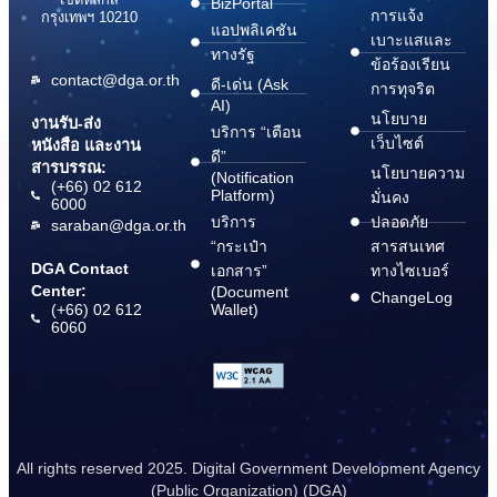
BizPortal
การแจ้ง
กรุงเทพฯ 10210
แอปพลิเคชัน
เบาะแสและ
ทางรัฐ
ข้อร้องเรียน
contact@dga.or.th
ดี-เด่น (Ask
การทุจริต
AI)
นโยบาย
งานรับ-ส่ง
บริการ “เตือน
เว็บไซต์
หนังสือ และงาน
ดี”
สารบรรณ:
นโยบายความ
(Notification
(+66) 02 612
Platform)
มั่นคง
6000
บริการ
ปลอดภัย
saraban@dga.or.th
“กระเป๋า
สารสนเทศ
DGA Contact
เอกสาร”
ทางไซเบอร์
Center:
(Document
ChangeLog
(+66) 02 612
Wallet)
6060
All rights reserved 2025. Digital Government Development Agency
(Public Organization) (DGA)