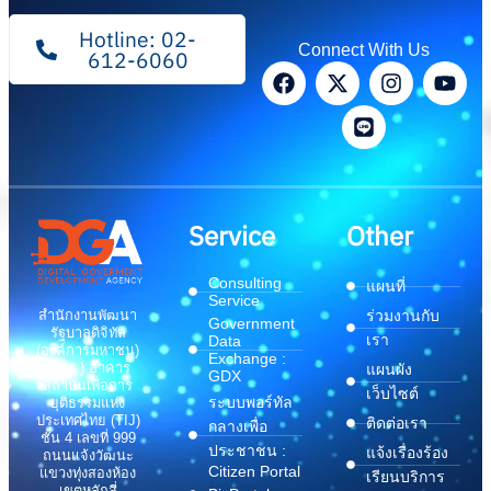
Hotline: 02-
Connect With Us
612-6060
Service
Other
Consulting
แผนที่
Service
สำนักงานพัฒนา
ร่วมงานกับ
Government
รัฐบาลดิจิทัล
เรา
Data
(องค์การมหาชน)
Exchange :
(สพร.) อาคาร
แผนผัง
GDX
สถาบันเพื่อการ
เว็บไซต์
ระบบพอร์ทัล
ยุติธรรมแห่ง
ประเทศไทย (TIJ)
ติดต่อเรา
กลางเพื่อ
ชั้น 4 เลขที่ 999
ประชาชน :
แจ้งเรื่องร้อง
ถนนแจ้งวัฒนะ
Citizen Portal
แขวงทุ่งสองห้อง
เรียนบริการ
เขตหลักสี่