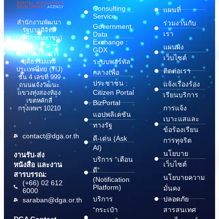
Consulting
แผนที่
Service
สำนักงานพัฒนา
ร่วมงานกับ
Government
รัฐบาลดิจิทัล
เรา
Data
(องค์การมหาชน)
Exchange :
(สพร.) อาคาร
แผนผัง
GDX
สถาบันเพื่อการ
เว็บไซต์
ระบบพอร์ทัล
ยุติธรรมแห่ง
ประเทศไทย (TIJ)
ติดต่อเรา
กลางเพื่อ
ชั้น 4 เลขที่ 999
ประชาชน :
แจ้งเรื่องร้อง
ถนนแจ้งวัฒนะ
Citizen Portal
แขวงทุ่งสองห้อง
เรียนบริการ
เขตหลักสี่
BizPortal
การแจ้ง
กรุงเทพฯ 10210
แอปพลิเคชัน
เบาะแสและ
ทางรัฐ
ข้อร้องเรียน
contact@dga.or.th
ดี-เด่น (Ask
การทุจริต
AI)
นโยบาย
งานรับ-ส่ง
บริการ “เตือน
เว็บไซต์
หนังสือ และงาน
ดี”
สารบรรณ:
นโยบายความ
(Notification
(+66) 02 612
Platform)
มั่นคง
6000
บริการ
ปลอดภัย
saraban@dga.or.th
“กระเป๋า
สารสนเทศ