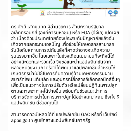
ดร.ศักดิ์ เสกขุนทด ผู้อำนวยการ สำนักงานรัฐบาล
อิเล็กทรอนิกส์ (องค์การมหาชน) หรือ EGA (อีจีเอ) เปิดเผย
ว่า เนื่องด้วยประเทศไทยต้องประสบกับปัญหาภัยแล้งอัน
เกิดจากผลกระทบเอลนีโญ เพื่อช่วยให้เกษตรกรสามารถ
รับมือกับสถานการณ์ภัยแล้งที่คาดว่าอาจจะเกิดความ
รุนแรงมากขึ้น โดยเฉพาะในช่วงเดือนเมษายนที่จะถึงนี้ได้
อย่างสะดวกและรวดเร็ว จึงขอแนะนำแอปพลิเคชันจาก
หลายหน่วยงานภาครัฐที่ได้พัฒนาแอปพลิเคชันสำหรับให้
เกษตรกรนำไปใช้ในการค้นความรู้ด้านเกษตรกรรมผ่าน
สมาร์ทโฟน แท็บเล็ต และอุปกรณ์สื่อสารอิเล็กทรอนิกส์อื่นๆ
เพื่อเป็นแนวทางในการปรับตัว หรือเปลี่ยนปฏิทินเพาะปลูก
ตามสภาพอากาศได้ง่ายขึ้น พร้อมกับช่วยแนะนำการ
บริหารจัดการน้ำในการเพาะปลูกได้อย่างเหมาะสม ซึ่งทั้ง 9
แอปพลิเคชัน นี้ช่วยคุณได้
สามารถดาวน์โหลดได้ที่ แอปพลิเคชัน GAC หรือที่ เว็บไซต์
apps.go.th ศูนย์กลางแอปพลิเคชันภาครัฐ