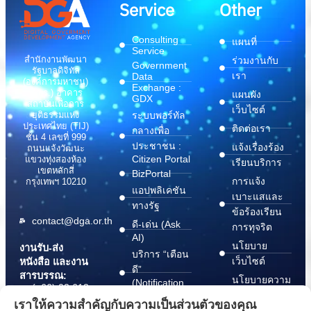
Service
Other
Consulting
แผนที่
Service
สำนักงานพัฒนา
ร่วมงานกับ
Government
รัฐบาลดิจิทัล
เรา
Data
(องค์การมหาชน)
Exchange :
(สพร.) อาคาร
แผนผัง
GDX
สถาบันเพื่อการ
เว็บไซต์
ระบบพอร์ทัล
ยุติธรรมแห่ง
ประเทศไทย (TIJ)
ติดต่อเรา
กลางเพื่อ
ชั้น 4 เลขที่ 999
ประชาชน :
แจ้งเรื่องร้อง
ถนนแจ้งวัฒนะ
Citizen Portal
แขวงทุ่งสองห้อง
เรียนบริการ
เขตหลักสี่
BizPortal
การแจ้ง
กรุงเทพฯ 10210
แอปพลิเคชัน
เบาะแสและ
ทางรัฐ
ข้อร้องเรียน
contact@dga.or.th
ดี-เด่น (Ask
การทุจริต
AI)
นโยบาย
งานรับ-ส่ง
บริการ “เตือน
เว็บไซต์
หนังสือ และงาน
ดี”
สารบรรณ:
นโยบายความ
(Notification
(+66) 02 612
Platform)
มั่นคง
6000
เราให้ความสำคัญกับความเป็นส่วนตัวของคุณ
บริการ
ปลอดภัย