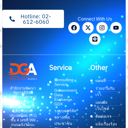
Hotline: 02-
Connect With Us
612-6060
Service
Other
Consulting
แผนที่
Service
สำนักงานพัฒนา
ร่วมงานกับ
Government
รัฐบาลดิจิทัล
เรา
Data
(องค์การมหาชน)
Exchange :
(สพร.) อาคาร
แผนผัง
GDX
สถาบันเพื่อการ
เว็บไซต์
ระบบพอร์ทัล
ยุติธรรมแห่ง
ประเทศไทย (TIJ)
ติดต่อเรา
กลางเพื่อ
ชั้น 4 เลขที่ 999
ประชาชน :
แจ้งเรื่องร้อง
ถนนแจ้งวัฒนะ