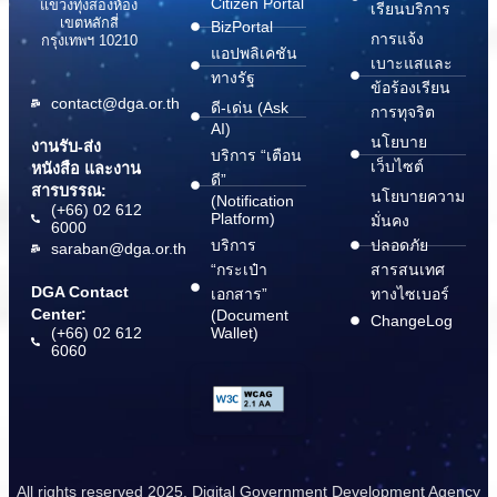
Citizen Portal
แขวงทุ่งสองห้อง
เรียนบริการ
เขตหลักสี่
BizPortal
การแจ้ง
กรุงเทพฯ 10210
แอปพลิเคชัน
เบาะแสและ
ทางรัฐ
ข้อร้องเรียน
contact@dga.or.th
ดี-เด่น (Ask
การทุจริต
AI)
นโยบาย
งานรับ-ส่ง
บริการ “เตือน
เว็บไซต์
หนังสือ และงาน
ดี”
สารบรรณ:
นโยบายความ
(Notification
(+66) 02 612
Platform)
มั่นคง
6000
บริการ
ปลอดภัย
saraban@dga.or.th
“กระเป๋า
สารสนเทศ
DGA Contact
เอกสาร”
ทางไซเบอร์
Center:
(Document
ChangeLog
(+66) 02 612
Wallet)
6060
All rights reserved 2025. Digital Government Development Agency