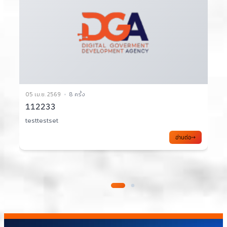
05 เม.ย. 2569
8 ครั้ง
0
112233
testtestset
อ่านต่อ