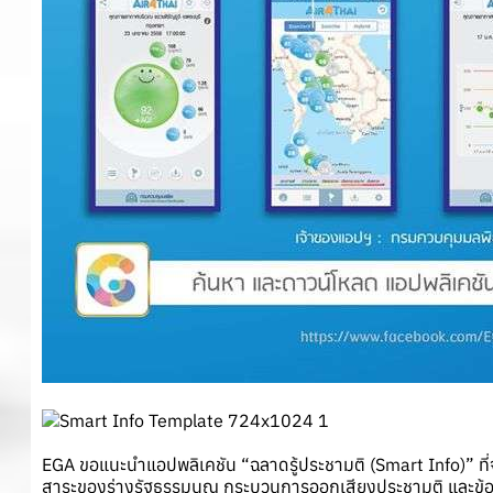
EGA ขอแนะนำแอปพลิเคชัน “ฉลาดรู้ประชามติ (Smart Info)” ที่
สาระของร่างรัฐธรรมนูญ กระบวนการออกเสียงประชามติ และข้อมูลอ