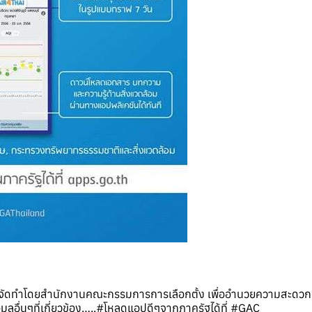
จัดทำโดยสำนักงานคณะกรรมการการเลือกตั้ง เพื่ออำนวยความสะดวกแก่ผู
ื่นๆที่เกี่ยวข้อง…..
‪#‎โหลดแอปดีๆจากภาครัฐได้ที่‬
‪#‎GAC‬