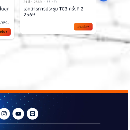
24 มี.ค. 2569
79 ครั้ง
17 มี.ค. 2569
1
2-
การพัฒนาความรู้บุคลากรภาครัฐ
บทสรุป AI 
เพื่อก้าวสู่ Digital...
ประดิษฐ์
การก้าวเข้าสู่ยุค Digital Transformation...
บทสรุป AI Gove
นต่อ
กา...
อ่านต่อ