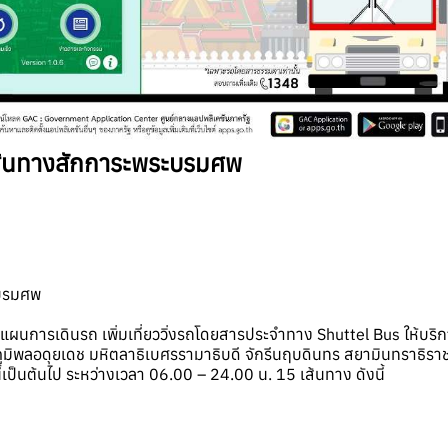
ส้นทางสักการะพระบรมศพ
ะบรมศพ
การเดินรถ เพิ่มเที่ยววิ่งรถโดยสารประจำทาง Shuttel Bus ให้บริ
พลอดุยเดช มหิตลาธิเบศรรามาธิบดี จักรีนฤบดินทร สยามินทราธิ
ี้เป็นต้นไป ระหว่างเวลา 06.00 – 24.00 น. 15 เส้นทาง ดังนี้