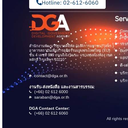
Hotline: 02-612-6060
Serv
Cons
Gov
ระบบ
สำนักงานพัฒนารัฐบาลดิจิทัล (องค์การมหาชน) (สพร.)
อาคารสถาบันเพื่อการยุติธรรมแห่งประเทศไทย (TIJ)
BizP
ชั้น 4 เลขที่ 999 ถนนแจ้งวัฒนะ แขวงทุ่งสองห้อง เขต
แอปพ
หลักสี่ กรุงเทพฯ 10210
ดี-เ
บริก
contact@dga.or.th
บริก
งานรับ-ส่งหนังสือ และงานสารบรรณ:
(+66) 02 612 6000
saraban@dga.or.th
DGA Contact Center:
(+66) 02 612 6060
All rights 