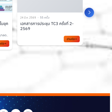
24 มี.ค. 2569
79 ครั้ง
17 มี.ค. 2569
1
2-
การพัฒนาความรู้บุคลากรภาครัฐ
บทสรุป AI 
เพื่อก้าวสู่ Digital...
ประดิษฐ์
การก้าวเข้าสู่ยุค Digital Transformation...
บทสรุป AI Gove
นต่อ
กา...
อ่านต่อ