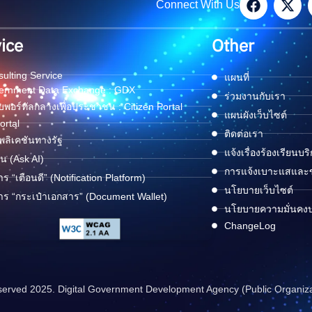
Connect With Us
ice
Other
ulting Service
แผนที่
ernment Data Exchange : GDX
ร่วมงานกับเรา
พอร์ทัลกลางเพื่อประชาชน : Citizen Portal
แผนผังเว็บไซต์
ortal
ติดต่อเรา
ลิเคชันทางรัฐ
แจ้งเรื่องร้องเรียนบร
ด่น (Ask AI)
การแจ้งเบาะแสและข้
าร “เตือนดี” (Notification Platform)
นโยบายเว็บไซต์
าร “กระเป๋าเอกสาร” (Document Wallet)
นโยบายความมั่นคง
ChangeLog
reserved 2025. Digital Government Development Agency (Public Organiz