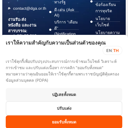
ทางรัฐ
ข้อร้องเรียน
contact@dga.or.th
ดี-เด่น (Ask
การทุจริต
AI)
นโยบาย
งานรับ-ส่ง
บริการ “เตือน
เว็บไซต์
หนังสือ และงาน
ดี”
สารบรรณ:
นโยบายความ
(Notification
(+66) 02 612
Platform)
มั่นคง
6000
เราให้ความสำคัญกับความเป็นส่วนตัวของคุณ
บริการ
ปลอดภัย
saraban@dga.or.th
EN
|
TH
“กระเป๋า
สารสนเทศ
DGA Contact
เอกสาร”
ทางไซเบอร์
เราใช้คุกกี้เพื่อปรับปรุงประสบการณ์การเข้าชมเว็บไซต์ วิเคราะห์
Center:
(Document
ChangeLog
การเข้าชม และปรับแต่งเนื้อหา การคลิก "ยอมรับทั้งหมด"
(+66) 02 612
Wallet)
6060
หมายความว่าคุณยินยอมให้เราใช้คุกกี้ตามพระราชบัญญัติคุ้มครอง
ข้อมูลส่วนบุคคล (PDPA)
ปฏิเสธทั้งหมด
ปรับแต่ง
All rights reserved 2025. Digital Government Development Agency
(Public Organization) (DGA)
ยอมรับทั้งหมด