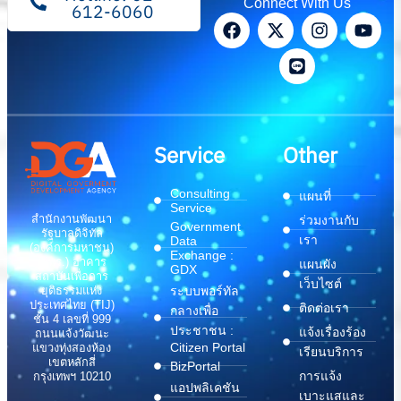
Connect With Us
612-6060
Service
Other
Consulting
แผนที่
Service
สำนักงานพัฒนา
ร่วมงานกับ
Government
รัฐบาลดิจิทัล
เรา
Data
(องค์การมหาชน)
Exchange :
(สพร.) อาคาร
แผนผัง
GDX
สถาบันเพื่อการ
เว็บไซต์
ระบบพอร์ทัล
ยุติธรรมแห่ง
ประเทศไทย (TIJ)
ติดต่อเรา
กลางเพื่อ
ชั้น 4 เลขที่ 999
ประชาชน :
แจ้งเรื่องร้อง
ถนนแจ้งวัฒนะ
Citizen Portal
แขวงทุ่งสองห้อง
เรียนบริการ
เขตหลักสี่
BizPortal
การแจ้ง
กรุงเทพฯ 10210
แอปพลิเคชัน
เบาะแสและ