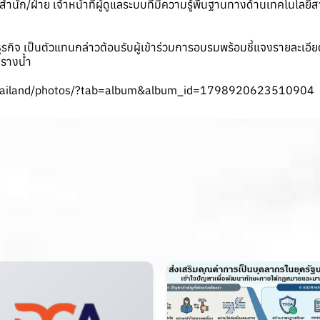
นัก/ฝ่าย เจ้าหน้าที่ผู้ดูแลระบบที่มีความรู้พื้นฐานทางด้านเทคโนโลยีสา
กิจ เป็นตัวแทนกล่าวต้อนรับผู้เข้าร่วมการอบรมพร้อมชี้แจงรายละเอ
รางน้ำ
Thailand/photos/?tab=album&album_id=1798920623510904