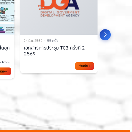
24 มี.ค. 2569
79 ครั้ง
17 มี.ค. 2569
1
2-
การพัฒนาความรู้บุคลากรภาครัฐ
บทสรุป AI 
เพื่อก้าวสู่ Digital...
ประดิษฐ์
การก้าวเข้าสู่ยุค Digital Transformation...
บทสรุป AI Gove
นต่อ
กา...
อ่านต่อ