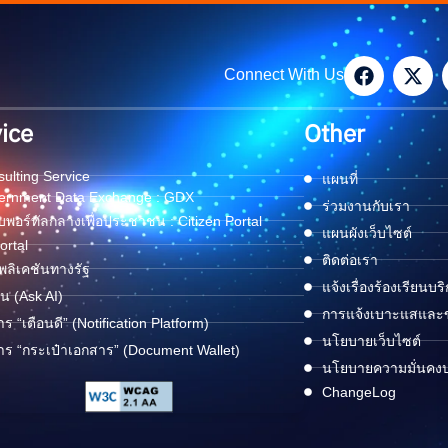
Connect With Us
ice
Other
ulting Service
แผนที่
ernment Data Exchange : GDX
ร่วมงานกับเรา
พอร์ทัลกลางเพื่อประชาชน : Citizen Portal
แผนผังเว็บไซต์
ortal
ติดต่อเรา
ลิเคชันทางรัฐ
แจ้งเรื่องร้องเรียนบร
ด่น (Ask AI)
การแจ้งเบาะแสและข้
าร “เตือนดี” (Notification Platform)
นโยบายเว็บไซต์
าร “กระเป๋าเอกสาร” (Document Wallet)
นโยบายความมั่นคง
ChangeLog