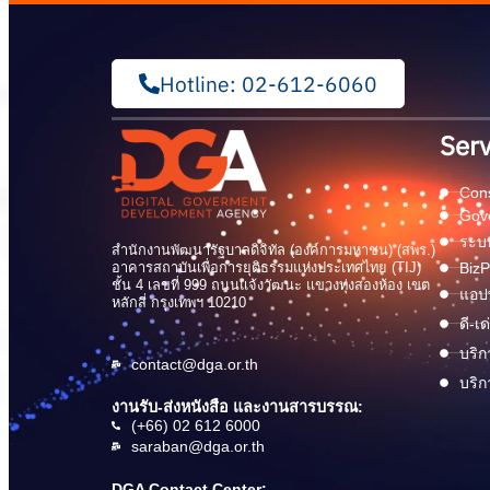
Hotline: 02-612-6060
Serv
Cons
Gov
ระบบ
สำนักงานพัฒนารัฐบาลดิจิทัล (องค์การมหาชน) (สพร.)
อาคารสถาบันเพื่อการยุติธรรมแห่งประเทศไทย (TIJ)
BizP
ชั้น 4 เลขที่ 999 ถนนแจ้งวัฒนะ แขวงทุ่งสองห้อง เขต
แอปพ
หลักสี่ กรุงเทพฯ 10210
ดี-เ
บริก
contact@dga.or.th
บริก
งานรับ-ส่งหนังสือ และงานสารบรรณ:
(+66) 02 612 6000
saraban@dga.or.th
DGA Contact Center: