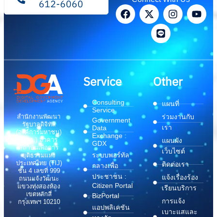
612-6060
Service
Other
Consulting
แผนที่
Service
สำนักงานพัฒนา
ร่วมงานกับ
Government
รัฐบาลดิจิทัล
เรา
Data
(องค์การมหาชน)
Exchange :
(สพร.) อาคาร
แผนผัง
GDX
สถาบันเพื่อการ
เว็บไซต์
ระบบพอร์ทัล
ยุติธรรมแห่ง
ประเทศไทย (TIJ)
ติดต่อเรา
กลางเพื่อ
ชั้น 4 เลขที่ 999
ประชาชน :
แจ้งเรื่องร้อง
ถนนแจ้งวัฒนะ
Citizen Portal
แขวงทุ่งสองห้อง
เรียนบริการ
เขตหลักสี่
BizPortal
การแจ้ง
กรุงเทพฯ 10210
แอปพลิเคชัน
เบาะแสและ