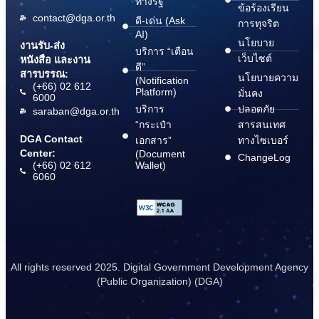
ทางรัฐ
ข้อร้องเรียน
contact@dga.or.th
ดี-เด่น (Ask
การทุจริต
AI)
นโยบาย
งานรับ-ส่ง
บริการ “เตือน
เว็บไซต์
หนังสือ และงาน
ดี”
สารบรรณ:
นโยบายความ
(Notification
(+66) 02 612
Platform)
มั่นคง
6000
บริการ
ปลอดภัย
saraban@dga.or.th
“กระเป๋า
สารสนเทศ
DGA Contact
เอกสาร”
ทางไซเบอร์
Center:
(Document
ChangeLog
(+66) 02 612
Wallet)
6060
All rights reserved 2025. Digital Government Development Agency
(Public Organization) (DGA)