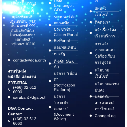
เรา
Data
(องค์การมหาชน)
Exchange :
(สพร.) อาคาร
แผนผัง
GDX
สถาบันเพื่อการ
เว็บไซต์
ระบบพอร์ทัล
ยุติธรรมแห่ง
ประเทศไทย (TIJ)
ติดต่อเรา
กลางเพื่อ
ชั้น 4 เลขที่ 999
ประชาชน :
แจ้งเรื่องร้อง
ถนนแจ้งวัฒนะ
Citizen Portal
แขวงทุ่งสองห้อง
เรียนบริการ
เขตหลักสี่
BizPortal
การแจ้ง
กรุงเทพฯ 10210
แอปพลิเคชัน
เบาะแสและ
ทางรัฐ
ข้อร้องเรียน
contact@dga.or.th
ดี-เด่น (Ask
การทุจริต
AI)
นโยบาย
งานรับ-ส่ง
บริการ “เตือน
เว็บไซต์
หนังสือ และงาน
ดี”
สารบรรณ:
นโยบายความ
(Notification
(+66) 02 612
Platform)
มั่นคง
6000
บริการ
ปลอดภัย
saraban@dga.or.th
“กระเป๋า
สารสนเทศ
DGA Contact
เอกสาร”
ทางไซเบอร์
Center:
(Document
ChangeLog
(+66) 02 612
Wallet)
6060