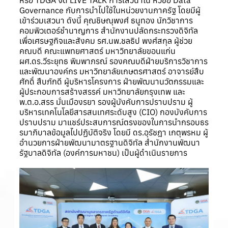
หรือ TDGA จัด LIVE TALK การเสวนาใน หัวข้อ Data
Governance กับการนำไปใช้ในหน่วยงานภาครัฐ โดยมีผู้
เข้าร่วมเสวนา ดังนี้ คุณชิษณุพงศ์ ธนูทอง นักวิชาการ
คอมพิวเตอร์ชำนาญการ สำนักงานปลัดกระทรวงดิจิทัล
เพื่อเศรษฐกิจและสังคม รศ.นพ.ชลธิป พงศ์สกุล ผู้ช่วย
คณบดี คณะแพทยศาสตร์ มหาวิทยาลัยขอนแก่น
ผศ.ดร.วีระยุทธ พิมพาภรณ์ รองคณบดีฝ่ายบริการวิชาการ
และพัฒนาองค์กร มหาวิทยาลัยเกษตรศาสตร์ อาจารย์สืบ
ศักดิ์ สืบภักดี ผู้บริหารโครงการ ฝ่ายพัฒนานวัตกรรมและ
ผู้ประกอบการสร้างสรรค์ มหาวิทยาลัยกรุงเทพ และ
พ.ต.อ.สรร มั่นเมืองรยา รองผู้บังคับการปราบปราม ผู้
บริหารเทคโนโลยีสารสนเทศระดับสูง (CIO) กองบังคับการ
ปราบปราม มาแชร์ประสบการณ์ตรงของในการนำกรอบธร
รมาภิบาลข้อมูลไปปฏิบัติจริง โดยมี ดร.อุรัชฎา เกตุพรหม ผู้
อำนวยการฝ่ายพัฒนามาตรฐานดิจิทัล สำนักงานพัฒนา
รัฐบาลดิจิทัล (องค์การมหาชน) เป็นผู้ดำเนินรายการ