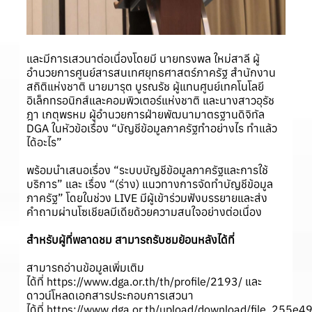
และมีการเสวนาต่อเนื่องโดยมี นายทรงพล ใหม่สาลี ผู้
อำนวยการศูนย์สารสนเทศยุทธศาสตร์ภาครัฐ สำนักงาน
สถิติแห่งชาติ นายมารุต บูรณรัช ผู้แทนศูนย์เทคโนโลยี
อิเล็กทรอนิกส์และคอมพิวเตอร์แห่งชาติ และนางสาวอุรัช
ฎา เกตุพรหม ผู้อำนวยการฝ่ายพัฒนามาตรฐานดิจิทัล
DGA ในหัวข้อเรื่อง “บัญชีข้อมูลภาครัฐทำอย่างไร ทำแล้ว
ได้อะไร”
พร้อมนำเสนอเรื่อง “ระบบบัญชีข้อมูลภาครัฐและการใช้
บริการ” และ เรื่อง “(ร่าง) แนวทางการจัดทำบัญชีข้อมูล
ภาครัฐ” โดยในช่วง LIVE มีผู้เข้าร่วมฟังบรรยายและส่ง
คำถามผ่านโซเชียลมีเดียด้วยความสนใจอย่างต่อเนื่อง
สำหรับผู้ที่พลาดชม สามารถรับชมย้อนหลังได้ที่
สามารถอ่านข้อมูลเพิ่มเติม
ได้ที่
https://www.dga.or.th/th/profile/2193/
และ
ดาวน์โหลดเอกสารประกอบการเสวนา
ได้ที่
https://www.dga.or.th/upload/download/file_25