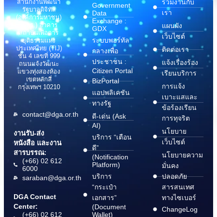
สำนักงานพัฒนา
ร่วมงานกับ
Government
รัฐบาลดิจิทัล
เรา
Data
(องค์การมหาชน)
Exchange :
(สพร.) อาคาร
แผนผัง
GDX
สถาบันเพื่อการ
เว็บไซต์
ระบบพอร์ทัล
ยุติธรรมแห่ง
ประเทศไทย (TIJ)
ติดต่อเรา
กลางเพื่อ
ชั้น 4 เลขที่ 999
ประชาชน :
แจ้งเรื่องร้อง
ถนนแจ้งวัฒนะ
Citizen Portal
แขวงทุ่งสองห้อง
เรียนบริการ
เขตหลักสี่
BizPortal
การแจ้ง
กรุงเทพฯ 10210
แอปพลิเคชัน
เบาะแสและ
ทางรัฐ
ข้อร้องเรียน
contact@dga.or.th
ดี-เด่น (Ask
การทุจริต
AI)
นโยบาย
งานรับ-ส่ง
บริการ “เตือน
เว็บไซต์
หนังสือ และงาน
ดี”
สารบรรณ:
นโยบายความ
(Notification
(+66) 02 612
Platform)
มั่นคง
6000
บริการ
ปลอดภัย
saraban@dga.or.th
“กระเป๋า
สารสนเทศ
DGA Contact
เอกสาร”
ทางไซเบอร์
Center:
(Document
ChangeLog
(+66) 02 612
Wallet)