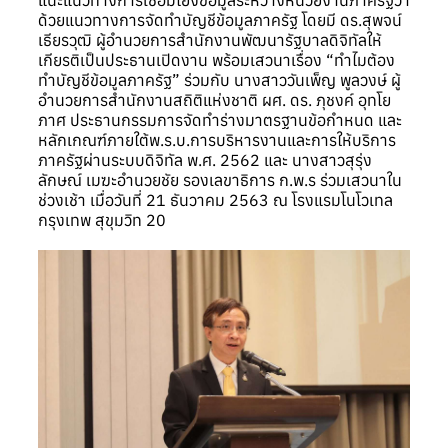
แนะแนวทางการเชื่อมโยงข้อมูลระหว่างหน่วยงานภาครัฐว่า
ด้วยแนวทางการจัดทำบัญชีข้อมูลภาครัฐ โดยมี ดร.สุพจน์
เธียรวุฒิ ผู้อำนวยการสำนักงานพัฒนารัฐบาลดิจิทัลให้
เกียรติเป็นประธานเปิดงาน พร้อมเสวนาเรื่อง “ทำไมต้อง
ทำบัญชีข้อมูลภาครัฐ” ร่วมกับ นางสาววันเพ็ญ พูลวงษ์ ผู้
อำนวยการสำนักงานสถิติแห่งชาติ ผศ. ดร. ภุชงค์ อุทโย
ภาศ ประธานกรรมการจัดทำร่างมาตรฐานข้อกำหนด และ
หลักเกณฑ์ภายใต้พ.ร.บ.การบริหารงานและการให้บริการ
ภาครัฐผ่านระบบดิจิทัล พ.ศ. 2562 และ นางสาวสุรุ่ง
ลักษณ์ เมฆะอำนวยชัย รองเลขาธิการ ก.พ.ร ร่วมเสวนาใน
ช่วงเช้า เมื่อวันที่ 21 ธันวาคม 2563 ณ โรงแรมโนโวเทล
กรุงเทพ สุขุมวิท 20