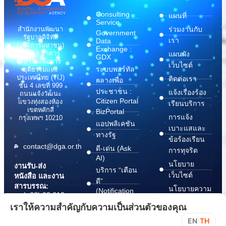
Consulting
แผนที่
Service
สำนักงานพัฒนา
ร่วมงานกับ
Government
รัฐบาลดิจิทัล
เรา
Data
(องค์การมหาชน)
Exchange :
(สพร.) อาคาร
แผนผัง
GDX
สถาบันเพื่อการ
เว็บไซต์
ระบบพอร์ทัล
ยุติธรรมแห่ง
ประเทศไทย (TIJ)
ติดต่อเรา
กลางเพื่อ
ชั้น 4 เลขที่ 999
ประชาชน :
แจ้งเรื่องร้อง
ถนนแจ้งวัฒนะ
Citizen Portal
แขวงทุ่งสองห้อง
เรียนบริการ
เขตหลักสี่
BizPortal
การแจ้ง
กรุงเทพฯ 10210
แอปพลิเคชัน
เบาะแสและ
ทางรัฐ
ข้อร้องเรียน
contact@dga.or.th
ดี-เด่น (Ask
การทุจริต
AI)
นโยบาย
งานรับ-ส่ง
บริการ “เตือน
เว็บไซต์
หนังสือ และงาน
ดี”
สารบรรณ:
นโยบายความ
(Notification
(+66) 02 612
Platform)
มั่นคง
6000
เราให้ความสำคัญกับความเป็นส่วนตัวของคุณ
บริการ
ปลอดภัย
saraban@dga.or.th
EN
|
TH
“กระเป๋า
สารสนเทศ