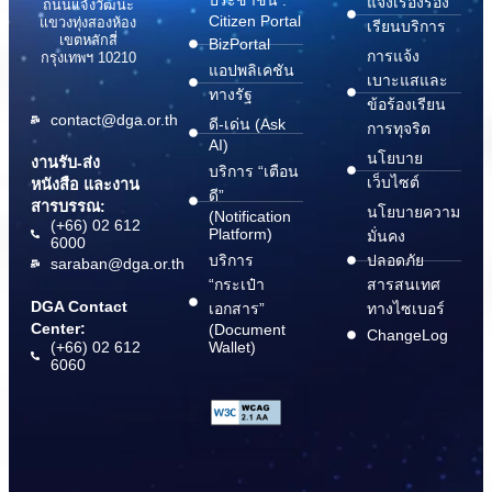
ประชาชน :
แจ้งเรื่องร้อง
ถนนแจ้งวัฒนะ
Citizen Portal
แขวงทุ่งสองห้อง
เรียนบริการ
เขตหลักสี่
BizPortal
การแจ้ง
กรุงเทพฯ 10210
แอปพลิเคชัน
เบาะแสและ
ทางรัฐ
ข้อร้องเรียน
contact@dga.or.th
ดี-เด่น (Ask
การทุจริต
AI)
นโยบาย
งานรับ-ส่ง
บริการ “เตือน
เว็บไซต์
หนังสือ และงาน
ดี”
สารบรรณ:
นโยบายความ
(Notification
(+66) 02 612
Platform)
มั่นคง
6000
บริการ
ปลอดภัย
saraban@dga.or.th
“กระเป๋า
สารสนเทศ
DGA Contact
เอกสาร”
ทางไซเบอร์
Center:
(Document
ChangeLog
(+66) 02 612
Wallet)
6060