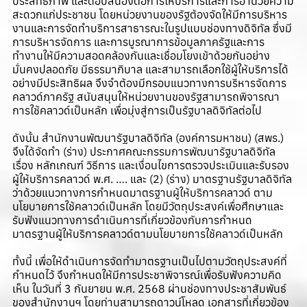
ประสิทธิภาพ และตอบสนองต่อการให้บริการและการอำนวยความ
สะดวกแก่ประชาชน โดยหน่วยงานของรัฐต้องจัดให้มีการบริหาร
งานและการจัดทำบริการสาธารณะในรูปแบบช่องทางดิจิทัล ซึ่งมี
การบริหารจัดการ และการบูรณาการข้อมูลภาครัฐและการ
ทำงานให้มีความสอดคล้องกันและเชื่อมโยงเข้าด้วยกันอย่าง
มั่นคงปลอดภัย มีธรรมาภิบาล และสามารถเลือกใช้ผู้ให้บริการได้
อย่างมีประสิทธิผล จึงจำต้องมีกรอบแนวทางการบริหารจัดการ
คลาวด์ภาครัฐ สนับสนุนให้หน่วยงานของรัฐสามารถพิจารณา
การใช้คลาวด์เป็นหลัก เพื่อมุ่งสู่การเป็นรัฐบาลดิจิทัลต่อไป
ดังนั้น สำนักงานพัฒนารัฐบาลดิจิทัล (องค์การมหาชน) (สพร.)
จึงได้จัดทำ (ร่าง) ประกาศคณะกรรมการพัฒนารัฐบาลดิจิทัล
เรื่อง หลักเกณฑ์ วิธีการ และเงื่อนไขการตรวจประเมินและรับรอง
ผู้ให้บริการคลาวด์ พ.ศ. …. และ (2) (ร่าง) มาตรฐานรัฐบาลดิจิทัล
ว่าด้วยแนวทางการกำหนดมาตรฐานผู้ให้บริการคลาวด์ ตาม
นโยบายการใช้คลาวด์เป็นหลัก โดยมีวัตถุประสงค์เพื่อศึกษาและ
รับฟังแนวทางการดำเนินการที่เกี่ยวข้องกับการกำหนด
มาตรฐานผู้ให้บริการคลาวด์ตามนโยบายการใช้คลาวด์เป็นหลัก
ทั้งนี้ เพื่อให้ดำเนินการจัดทำมาตรฐานเป็นไปตามวัตถุประสงค์ที่
กำหนดไว้ จึงกำหนดให้มีการประชาพิจารณ์เพื่อรับฟังความคิด
เห็น ในวันที่ 3 กันยายน พ.ศ. 2568 ผ่านช่องทางประชาสัมพันธ์
ของสำนักงานฯ โดยท่านสามารถดาวน์โหลด เอกสารที่เกี่ยวข้อง