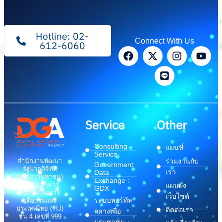
Hotline: 02-
Connect With Us
612-6060
Service
Other
Consulting
แผนที่
Service
สำนักงานพัฒนา
ร่วมงานกับ
Government
รัฐบาลดิจิทัล
เรา
Data
(องค์การมหาชน)
Exchange :
(สพร.) อาคาร
แผนผัง
GDX
สถาบันเพื่อการ
เว็บไซต์
ระบบพอร์ทัล
ยุติธรรมแห่ง
ประเทศไทย (TIJ)
ติดต่อเรา
กลางเพื่อ
ชั้น 4 เลขที่ 999