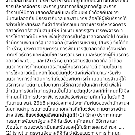
งานและการจัดทำบริการสาธารณะในรูปแบบช่องทางดิจิทัล ซึ่งมี
การบริหารจัดการ และการบูรณาการข้อมูลภาครัฐและการ
ทำงานให้มีความสอดคล้องกันและเชื่อมโยงเข้าด้วยกันอย่าง
มั่นคงปลอดภัย มีธรรมาภิบาล และสามารถเลือกใช้ผู้ให้บริการได้
อย่างมีประสิทธิผล จึงจำต้องมีกรอบแนวทางการบริหารจัดการ
คลาวด์ภาครัฐ สนับสนุนให้หน่วยงานของรัฐสามารถพิจารณา
การใช้คลาวด์เป็นหลัก เพื่อมุ่งสู่การเป็นรัฐบาลดิจิทัลต่อไป ดังนั้น
สำนักงานพัฒนารัฐบาลดิจิทัล (องค์การมหาชน) (สพร.) จึงได้จัด
ทำ (ร่าง) ประกาศคณะกรรมการพัฒนารัฐบาลดิจิทัล เรื่อง หลัก
เกณฑ์ วิธีการ และเงื่อนไขการตรวจประเมินและรับรองผู้ให้บริการ
คลาวด์ พ.ศ. …. และ (2) (ร่าง) มาตรฐานรัฐบาลดิจิทัล ว่าด้วย
แนวทางการกำหนดมาตรฐานผู้ให้บริการคลาวด์ ตามนโยบาย
การใช้คลาวด์เป็นหลัก โดยมีวัตถุประสงค์เพื่อศึกษาและรับฟัง
แนวทางการดำเนินการที่เกี่ยวข้องกับการกำหนดมาตรฐานผู้ให้
บริการคลาวด์ตามนโยบายการใช้คลาวด์เป็นหลัก ทั้งนี้ เพื่อให้
ดำเนินการจัดทำมาตรฐานเป็นไปตามวัตถุประสงค์ที่กำหนดไว้ จึง
กำหนดให้มีการประชาพิจารณ์เพื่อรับฟังความคิดเห็น ในวันที่ 3
กันยายน พ.ศ. 2568 ผ่านช่องทางประชาสัมพันธ์ของสำนักงานฯ
โดยท่านสามารถดาวน์โหลด เอกสารที่เกี่ยวข้อง ตามตารางด้าน
ล่าง
สพร. ชี้แจงข้อมูลอัพเดทล่าสุด!!!
(1) (ร่าง) ประกาศคณะ
กรรมการพัฒนารัฐบาลดิจิทัล เรื่อง หลักเกณฑ์ วิธีการ และ
เงื่อนไขการตรวจประเมินและรับรองผู้ให้บริการคลาวด์ พ.ศ. ….
(2) (ร่าง) มาตรฐานรัฐบาลดิจิทัล ว่าด้วยแนวทางการกำหนด