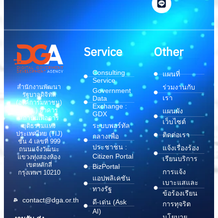
Service
Other
Consulting
แผนที่
Service
สำนักงานพัฒนา
ร่วมงานกับ
Government
รัฐบาลดิจิทัล
เรา
Data
(องค์การมหาชน)
Exchange :
(สพร.) อาคาร
แผนผัง
GDX
สถาบันเพื่อการ
เว็บไซต์
ระบบพอร์ทัล
ยุติธรรมแห่ง
ประเทศไทย (TIJ)
ติดต่อเรา
กลางเพื่อ
ชั้น 4 เลขที่ 999
ประชาชน :
แจ้งเรื่องร้อง
ถนนแจ้งวัฒนะ
Citizen Portal
แขวงทุ่งสองห้อง
เรียนบริการ
เขตหลักสี่
BizPortal
การแจ้ง
กรุงเทพฯ 10210
แอปพลิเคชัน
เบาะแสและ
ทางรัฐ
ข้อร้องเรียน
contact@dga.or.th
ดี-เด่น (Ask
การทุจริต
AI)
นโยบาย