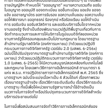
การทางอิเล็กทรอนิกส์เป็นระยะเริ่มต้นและระยะต่อ ๆ ไป ทั้งนี้พระ
ราชบัญญัติฯ กำหนดให้ “ขออนุญาต” หมายความรวมถึง ขอรับ
ใบอนุญาต ขออนุมัติ ขอจดทะเบียน ขอขึ้นทะเบียน ขอแจ้ง ขอจด
แจ้ง ขออาชญาบัตร ขอการรับรอง ขอความเห็นชอบ ขอความเห็น
ขอให้พิจารณา ขออุทธรณ์ ร้องทุกข์ หรือร้องเรียน ขอให้ดำเนิน
การ ขอรับเงิน ขอรับสวัสดิการ และขอรับบริการอื่นใดจากหน่วย
งานของรัฐ จึงจำเป็นต้องพัฒนาแนวปฏิบัติพื้นฐานเกี่ยวกับการ
จัดทำกระบวนการและการให้บริการในรูปแบบดิจิทัลของหน่วย
งานภาครัฐให้ครอบคลุมและเป็นไปตามกฎหมาย โดยมาตรฐาน
สำนักงานรัฐบาลดิจิทัล (องค์การมหาชน) ว่าด้วยแนวปฏิบัติ
กระบวนการทางดิจิทัลภาครัฐ เวอร์ชัน 2.0 (มสพร. 6-256x)
ฉบับนี้ได้ปรับปรุงจากมาตรฐานสำนักงานรัฐบาลดิจิทัล (องค์การ
มหาชน) ว่าด้วยแนวปฏิบัติกระบวนการทางดิจิทัลภาครัฐ เวอร์ชัน
1.0 (มสพร. 6-2565) ให้มีความสมบูรณ์สอดคล้องกับเทคโนโลยี
และกฏหมาย โดยเฉพาะวิธีการทางอิเล็กทรอนิกส์ ตามมาตรา 6
แห่ง พ.ร.บ. การปฏิบัตราชการทางอิเล็กทรอนิกส์ พ.ศ. 2565 ซึ่ง
มาตรฐานฯ ฉบับนี้จะแบ่งเนื้อหาเป็น 4 ส่วนได้แก่ เรื่องภาพรวม
เรื่องมาตรฐานอ้างอิง เรื่องวิธีการระดับเริ่มต้น เรื่องวิธีการระดับ
มาตรฐาน ทั้งนี้เพื่อให้หน่วยงานรัฐสามารถนำใช้อ้างอิงเป็น
แนวทางในการจัดทำหรือปรับปรุงกระบวนการทางดิจิทัลสำหรับ
บริการประชาชนต่อไป
ในการนี้เพื่อสนับสนุนการจัดทำวิธีการทางอิเล็กทรอนิกส์ของ