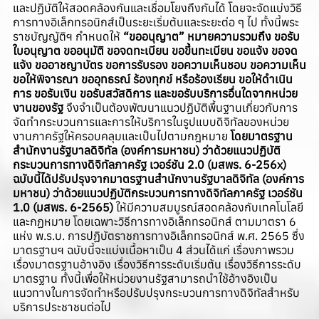
และปฏิบัติให้สอดคล้องกันและเชื่อมโยงถึงกันได้ โดยจะจัดแบ่งวิธี
การทางอิเล็กทรอนิกส์เป็นระยะเริ่มต้นและระยะต่อ ๆ ไป ทั้งนี้พระ
ราชบัญญัติฯ กำหนดให้
“ขออนุญาต” หมายความรวมถึง ขอรับ
ใบอนุญาต ขออนุมัติ ขอจดทะเบียน ขอขึ้นทะเบียน ขอแจ้ง ขอจด
แจ้ง ขออาชญาบัตร ขอการรับรอง ขอความเห็นชอบ ขอความเห็น
ขอให้พิจารณา ขออุทธรณ์ ร้องทุกข์ หรือร้องเรียน ขอให้ดำเนิน
การ ขอรับเงิน ขอรับสวัสดิการ และขอรับบริการอื่นใดจากหน่วย
งานของรัฐ
จึงจำเป็นต้องพัฒนาแนวปฏิบัติพื้นฐานเกี่ยวกับการ
จัดทำกระบวนการและการให้บริการในรูปแบบดิจิทัลของหน่วย
งานภาครัฐให้ครอบคลุมและเป็นไปตามกฎหมาย
โดยมาตรฐาน
สำนักงานรัฐบาลดิจิทัล (องค์การมหาชน) ว่าด้วยแนวปฏิบัติ
กระบวนการทางดิจิทัลภาครัฐ เวอร์ชัน 2.0 (มสพร. 6-256x)
ฉบับนี้ได้ปรับปรุงจากมาตรฐานสำนักงานรัฐบาลดิจิทัล (องค์การ
มหาชน) ว่าด้วยแนวปฏิบัติกระบวนการทางดิจิทัลภาครัฐ เวอร์ชัน
1.0 (มสพร. 6-2565)
ให้มีความสมบูรณ์สอดคล้องกับเทคโนโลยี
และกฏหมาย โดยเฉพาะวิธีการทางอิเล็กทรอนิกส์ ตามมาตรา 6
แห่ง พ.ร.บ. การปฏิบัตราชการทางอิเล็กทรอนิกส์ พ.ศ. 2565 ซึ่ง
มาตรฐานฯ ฉบับนี้จะแบ่งเนื้อหาเป็น 4 ส่วนได้แก่ เรื่องภาพรวม
เรื่องมาตรฐานอ้างอิง เรื่องวิธีการระดับเริ่มต้น เรื่องวิธีการระดับ
มาตรฐาน ทั้งนี้เพื่อให้หน่วยงานรัฐสามารถนำใช้อ้างอิงเป็น
แนวทางในการจัดทำหรือปรับปรุงกระบวนการทางดิจิทัลสำหรับ
บริการประชาชนต่อไป