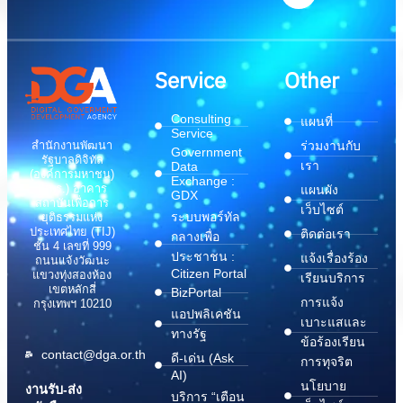
Service
Other
Consulting
แผนที่
Service
สำนักงานพัฒนา
ร่วมงานกับ
Government
รัฐบาลดิจิทัล
เรา
Data
(องค์การมหาชน)
Exchange :
(สพร.) อาคาร
แผนผัง
GDX
สถาบันเพื่อการ
เว็บไซต์
ระบบพอร์ทัล
ยุติธรรมแห่ง
ประเทศไทย (TIJ)
ติดต่อเรา
กลางเพื่อ
ชั้น 4 เลขที่ 999
ประชาชน :
แจ้งเรื่องร้อง
ถนนแจ้งวัฒนะ
Citizen Portal
แขวงทุ่งสองห้อง
เรียนบริการ
เขตหลักสี่
BizPortal
การแจ้ง
กรุงเทพฯ 10210
แอปพลิเคชัน
เบาะแสและ
ทางรัฐ
ข้อร้องเรียน
contact@dga.or.th
ดี-เด่น (Ask
การทุจริต
AI)
นโยบาย
งานรับ-ส่ง
บริการ “เตือน