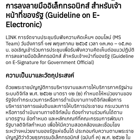
การลงลายมืออิเล็กทรอนิกส์ สำหรับเจ้า
หน้าที่ของรัฐ (Guideline on E-
Electronic)
LINK การจัดงานประชุมรับฟังความคิดเห็นฯ ออนไลน์ (MS
Team
) วันอังคารที่ ๑๗ พฤษภาคม ๒๕๖๕ เวลา ๑๓.๓๐ – ๑๕.๓๐
น. ขอเชิญเข้าร่วมการประชุมเพื่อรับฟังความคิดเห็นต่อแนวปฏิบัติ
การลงลายมืออิเล็กทรอนิกส์ สำหรับเจ้าหน้าที่ของรัฐ (Guideline
on E-Signature for Government Official)
ความเป็นมาและวัตถุประสงค์
ด้วยพระราชบัญญัติการบริหารงานและการให้บริการภาครัฐผ่าน
ระบบดิจิทัล พ.ศ. ๒๕๖๒ มาตรา ๑๒ (๒) กำหนดให้หน่วยงานของ
รัฐจัดทำกระบวนการหรือการดำเนินงานทางดิจิทัลเพื่อการ
บริหารราชการแผ่นดินและการให้บริการประชาชน กระบวนการ
หรือการดำเนินงานทางดิจิทัลนั้น ต้องทำงานร่วมกันได้ตาม
มาตรฐาน ข้อกำหนด และหลักเกณฑ์ที่คณะกรรมการพัฒนา
รัฐบาลดิจิทัลกำหนด เพื่อให้มีความสอดคล้องและเชื่อมโยง
ระหว่างหน่วยงานของรัฐแห่งอื่นได้ ประกอบกับความตามพระราช
บัญญัติว่าด้วยธุรกรรมอิเล็กทรอนิกส์ (ฉบับที่ ๓) พ.ศ. ๒๕๖๒ ใน