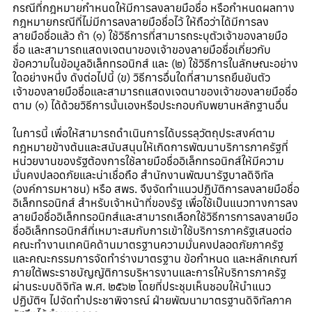
กรณีที่กฎหมายกำหนดให้มีการลงลายมือชื่อ หรือกำหนดผลทาง
กฎหมายกรณีที่ไม่มีการลงลายมือชื่อไว้ ให้ถือว่าได้มีการลง
ลายมือชื่อแล้ว ถ้า (๑) ใช้วิธีการที่สามารถระบุตัวเจ้าของลายมือ
ชื่อ และสามารถแสดงเจตนาของเจ้าของลายมือชื่อเกี่ยวกับ
ข้อความในข้อมูลอิเล็กทรอนิกส์ และ (๒) ใช้วิธีการในลักษณะอย่าง
ใดอย่างหนึ่ง ดังต่อไปนี้ (ข) วิธีการอื่นใดที่สามารถยืนยันตัว
เจ้าของลายมือชื่อและสามารถแสดงเจตนาของเจ้าของลายมือชื่อ
ตาม (๑) ได้ด้วยวิธีการนั้นเองหรือประกอบกับพยานหลักฐานอื่น
ในการนี้ เพื่อให้สามารถดำเนินการได้บรรลุวัตถุประสงค์ตาม
กฎหมายข้างต้นและสนับสนุนให้เกิดการพัฒนาบริการภาครัฐที่
หน่วยงานของรัฐต้องการใช้ลายมือชื่ออิเล็กทรอนิกส์ให้มีความ
มั่นคงปลอดภัยและน่าเชื่อถือ สำนักงานพัฒนารัฐบาลดิจิทัล
(องค์การมหาชน) หรือ สพร. จึงจัดทำแนวปฏิบัติการลงลายมือชื่อ
อิเล็กทรอนิกส์ สำหรับเจ้าหน้าที่ของรัฐ เพื่อใช้เป็นแนวทางการลง
ลายมือชื่ออิเล็กทรอนิกส์และสามารถเลือกใช้วิธีการการลงลายมือ
ชื่ออิเล็กทรอนิกส์ที่เหมาะสมกับการเข้าใช้บริการภาครัฐเสนอต่อ
คณะทำงานเทคนิคด้านมาตรฐานความมั่นคงปลอดภัยภาครัฐ
และคณะกรรมการจัดทำร่างมาตรฐาน ข้อกำหนด และหลักเกณฑ์
ภายใต้พระราชบัญญัติการบริหารงานและการให้บริการภาครัฐ
ผ่านระบบดิจิทัล พ.ศ. ๒๕๖๒ โดยที่ประชุมเห็นชอบให้นำแนว
ปฏิบัติฯ ไปจัดทำประชาพิจารณ์ ฝ่ายพัฒนามาตรฐานดิจิทัลภาค