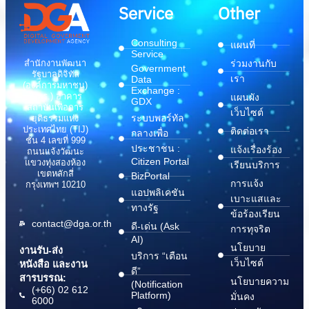
Service
Other
Consulting
แผนที่
Service
สำนักงานพัฒนา
ร่วมงานกับ
Government
รัฐบาลดิจิทัล
เรา
Data
(องค์การมหาชน)
Exchange :
(สพร.) อาคาร
แผนผัง
GDX
สถาบันเพื่อการ
เว็บไซต์
ระบบพอร์ทัล
ยุติธรรมแห่ง
ประเทศไทย (TIJ)
ติดต่อเรา
กลางเพื่อ
ชั้น 4 เลขที่ 999
ประชาชน :
แจ้งเรื่องร้อง
ถนนแจ้งวัฒนะ
Citizen Portal
แขวงทุ่งสองห้อง
เรียนบริการ
เขตหลักสี่
BizPortal
การแจ้ง
กรุงเทพฯ 10210
แอปพลิเคชัน
เบาะแสและ
ทางรัฐ
ข้อร้องเรียน
contact@dga.or.th
ดี-เด่น (Ask
การทุจริต
AI)
นโยบาย
งานรับ-ส่ง
บริการ “เตือน
เว็บไซต์
หนังสือ และงาน
ดี”
สารบรรณ:
นโยบายความ
(Notification
(+66) 02 612
Platform)
มั่นคง
6000