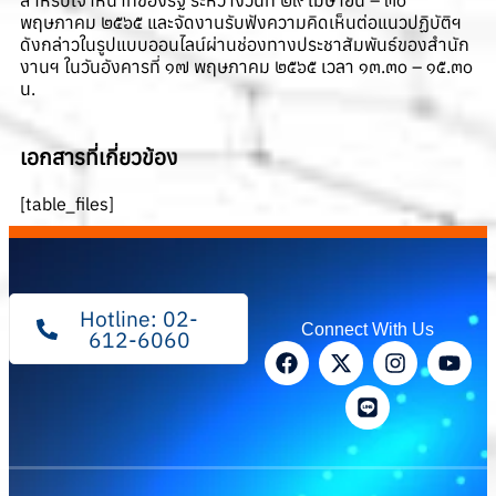
สำหรับเจ้าหน้าที่ของรัฐ ระหว่างวันที่ ๒๙ เมษายน – ๓๐
พฤษภาคม ๒๕๖๕ และจัดงานรับฟังความคิดเห็นต่อแนวปฏิบัติฯ
ดังกล่าวในรูปแบบออนไลน์ผ่านช่องทางประชาสัมพันธ์ของสำนัก
งานฯ ในวันอังคารที่ ๑๗ พฤษภาคม ๒๕๖๕ เวลา ๑๓.๓๐ – ๑๕.๓๐
น.
เอกสารที่เกี่ยวข้อง
[table_files]
Hotline: 02-
Connect With Us
612-6060