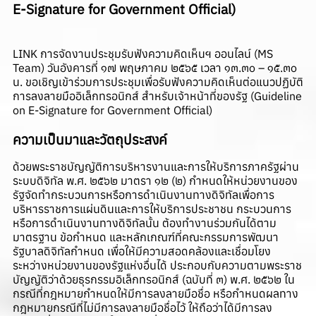
E-Signature for Government Official)
LINK การจัดงานประชุมรับฟังความคิดเห็นฯ ออนไลน์ (MS
Team
) วันอังคารที่ ๑๗ พฤษภาคม ๒๕๖๕ เวลา ๑๓.๓๐ – ๑๕.๓๐
น. ขอเชิญเข้าร่วมการประชุมเพื่อรับฟังความคิดเห็นต่อแนวปฏิบัติ
การลงลายมืออิเล็กทรอนิกส์ สำหรับเจ้าหน้าที่ของรัฐ (Guideline
on E-Signature for Government Official)
ความเป็นมาและวัตถุประสงค์
ด้วยพระราชบัญญัติการบริหารงานและการให้บริการภาครัฐผ่าน
ระบบดิจิทัล พ.ศ. ๒๕๖๒ มาตรา ๑๒ (๒) กำหนดให้หน่วยงานของ
รัฐจัดทำกระบวนการหรือการดำเนินงานทางดิจิทัลเพื่อการ
บริหารราชการแผ่นดินและการให้บริการประชาชน กระบวนการ
หรือการดำเนินงานทางดิจิทัลนั้น ต้องทำงานร่วมกันได้ตาม
มาตรฐาน ข้อกำหนด และหลักเกณฑ์ที่คณะกรรมการพัฒนา
รัฐบาลดิจิทัลกำหนด เพื่อให้มีความสอดคล้องและเชื่อมโยง
ระหว่างหน่วยงานของรัฐแห่งอื่นได้ ประกอบกับความตามพระราช
บัญญัติว่าด้วยธุรกรรมอิเล็กทรอนิกส์ (ฉบับที่ ๓) พ.ศ. ๒๕๖๒ ใน
กรณีที่กฎหมายกำหนดให้มีการลงลายมือชื่อ หรือกำหนดผลทาง
กฎหมายกรณีที่ไม่มีการลงลายมือชื่อไว้ ให้ถือว่าได้มีการลง