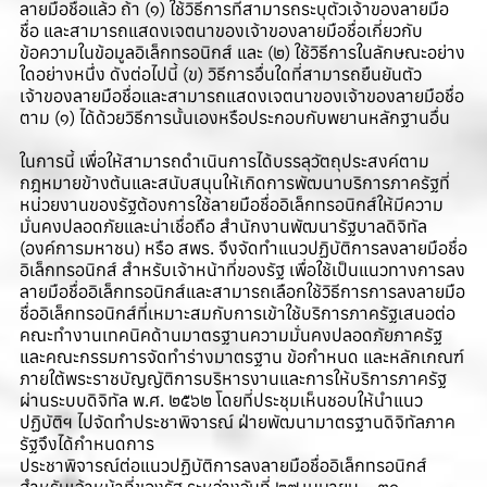
ลายมือชื่อแล้ว ถ้า (๑) ใช้วิธีการที่สามารถระบุตัวเจ้าของลายมือ
ชื่อ และสามารถแสดงเจตนาของเจ้าของลายมือชื่อเกี่ยวกับ
ข้อความในข้อมูลอิเล็กทรอนิกส์ และ (๒) ใช้วิธีการในลักษณะอย่าง
ใดอย่างหนึ่ง ดังต่อไปนี้ (ข) วิธีการอื่นใดที่สามารถยืนยันตัว
เจ้าของลายมือชื่อและสามารถแสดงเจตนาของเจ้าของลายมือชื่อ
ตาม (๑) ได้ด้วยวิธีการนั้นเองหรือประกอบกับพยานหลักฐานอื่น
ในการนี้ เพื่อให้สามารถดำเนินการได้บรรลุวัตถุประสงค์ตาม
กฎหมายข้างต้นและสนับสนุนให้เกิดการพัฒนาบริการภาครัฐที่
หน่วยงานของรัฐต้องการใช้ลายมือชื่ออิเล็กทรอนิกส์ให้มีความ
มั่นคงปลอดภัยและน่าเชื่อถือ สำนักงานพัฒนารัฐบาลดิจิทัล
(องค์การมหาชน) หรือ สพร. จึงจัดทำแนวปฏิบัติการลงลายมือชื่อ
อิเล็กทรอนิกส์ สำหรับเจ้าหน้าที่ของรัฐ เพื่อใช้เป็นแนวทางการลง
ลายมือชื่ออิเล็กทรอนิกส์และสามารถเลือกใช้วิธีการการลงลายมือ
ชื่ออิเล็กทรอนิกส์ที่เหมาะสมกับการเข้าใช้บริการภาครัฐเสนอต่อ
คณะทำงานเทคนิคด้านมาตรฐานความมั่นคงปลอดภัยภาครัฐ
และคณะกรรมการจัดทำร่างมาตรฐาน ข้อกำหนด และหลักเกณฑ์
ภายใต้พระราชบัญญัติการบริหารงานและการให้บริการภาครัฐ
ผ่านระบบดิจิทัล พ.ศ. ๒๕๖๒ โดยที่ประชุมเห็นชอบให้นำแนว
ปฏิบัติฯ ไปจัดทำประชาพิจารณ์ ฝ่ายพัฒนามาตรฐานดิจิทัลภาค
รัฐจึงได้กำหนดการ
ประชาพิจารณ์ต่อแนวปฏิบัติการลงลายมือชื่ออิเล็กทรอนิกส์