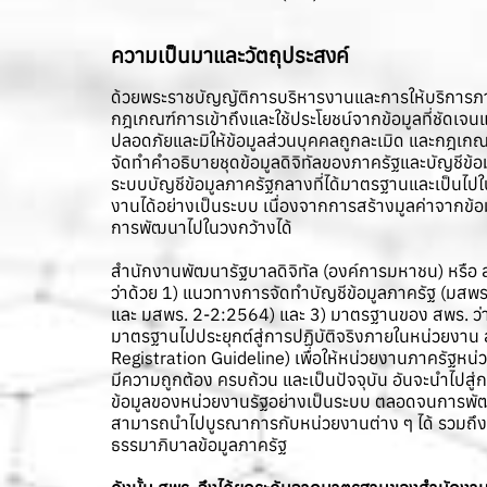
ความเป็นมาและวัตถุประสงค์
ด้วยพระราชบัญญัติการบริหารงานและการให้บริการภ
กฎเกณฑ์การเข้าถึงและใช้ประโยชน์จากข้อมูลที่ชัดเจ
ปลอดภัยและมิให้ข้อมูลส่วนบุคคลถูกละเมิด และกฎเกณ
จัดทำคำอธิบายชุดข้อมูลดิจิทัลของภาครัฐและบัญชีข้อ
ระบบบัญชีข้อมูลภาครัฐกลางที่ได้มาตรฐานและเป็นไป
งานได้อย่างเป็นระบบ เนื่องจากการสร้างมูลค่าจากข
การพัฒนาไปในวงกว้างได้
สำนักงานพัฒนารัฐบาลดิจิทัล (องค์การมหาชน) หรือ 
ว่าด้วย 1) แนวทางการจัดทําบัญชีข้อมูลภาครัฐ (ม
และ มสพร. 2-2:2564) และ 3) มาตรฐานของ สพร. ว่าด้
มาตรฐานไปประยุกต์สู่การปฏิบัติจริงภายในหน่วยงาน
Registration Guideline) เพื่อให้หน่วยงานภาครัฐห
มีความถูกต้อง ครบถ้วน และเป็นปัจจุบัน อันจะนำไปส
ข้อมูลของหน่วยงานรัฐอย่างเป็นระบบ ตลอดจนการพัฒนา
สามารถนำไปบูรณาการกับหน่วยงานต่าง ๆ ได้ รวมถึง
ธรรมาภิบาลข้อมูลภาครัฐ