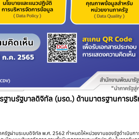
าตรฐานรัฐบาลดิจิทัล (มรด.) ด้านมาตรฐานการบร
าครัฐผ่านระบบดิจิทัล พ.ศ. 2562 กำหนดให้หน่วยงานของรัฐดำเนิน