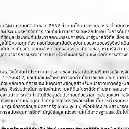
าครัฐผ่านระบบดิจิทัล พ.ศ. 2562 กำหนดให้หน่วยงานของรัฐดำเนิน
นและมีระบบบริหารจัดการ รวมทั้งมีมาตรการและหลักประกัน ในการคุ้มคร
ฑ์ข้อมูล ประกอบกับประกาศคณะกรรมการพัฒนารัฐบาลดิจิทัล เรื่อง ธรร
มูลให้มีความถูกต้อง ครบถ้วนและเป็นปัจจุบันหน่วยงานของรัฐจึงจำเป็น
ในทิศทางเดียวกัน สอดคล้องตามกรอบธรรมาภิบาลข้อมูลภาครัฐ สามารถ
้อมูลที่มาจากการบูรณาการนั้นจะช่วยส่งผลกระทบเชิงบวกทั้งการสร้าง
สพร. จึงได้จัดทำประกาศมาตรฐานของ สพร. เพื่อส่งเสริมการบริหารจั
สพร. 1-2564) 2) ข้อเสนอแนะสำหรับการจัดทำนโยบายและแนวปฏิบัติกา
วยหลักเกณฑ์การประเมินคุณภาพข้อมูลสำหรับหน่วยงานภาครัฐ (มสพร. 3
 สพร. จึงร่วมดำเนินการกับสำนักงานสถิติแห่งชาติจัดทำประกาศแนวท
น่วยงานสามารถจัดทำบัญชีข้อมูลอันประกอบด้วยรายการข้อมูลและคำอธิบ
ู่การพัฒนาระบบข้อมูลที่สำคัญของภาครัฐเพื่อประโยชน์ในการกำหนดหลั
ศูนย์กลางข้อมูลเปิดภาครัฐ (data.go.th) เพื่อให้ประชาชนสามารถเข้
การสนับสนุนการจัดทำบัญชีข้อมูลหน่วยงานให้ได้มาตรฐานและเป็นไ