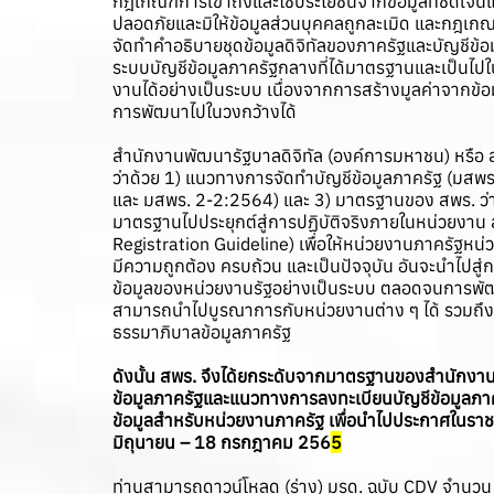
กฎเกณฑ์การเข้าถึงและใช้ประโยชน์จากข้อมูลที่ชัดเจ
ปลอดภัยและมิให้ข้อมูลส่วนบุคคลถูกละเมิด และกฎเกณ
จัดทำคำอธิบายชุดข้อมูลดิจิทัลของภาครัฐและบัญชีข้อ
ระบบบัญชีข้อมูลภาครัฐกลางที่ได้มาตรฐานและเป็นไป
งานได้อย่างเป็นระบบ เนื่องจากการสร้างมูลค่าจากข
การพัฒนาไปในวงกว้างได้
สำนักงานพัฒนารัฐบาลดิจิทัล (องค์การมหาชน) หรือ 
ว่าด้วย 1) แนวทางการจัดทําบัญชีข้อมูลภาครัฐ (ม
และ มสพร. 2-2:2564) และ 3) มาตรฐานของ สพร. ว่าด้
มาตรฐานไปประยุกต์สู่การปฏิบัติจริงภายในหน่วยงาน
Registration Guideline) เพื่อให้หน่วยงานภาครัฐห
มีความถูกต้อง ครบถ้วน และเป็นปัจจุบัน อันจะนำไปส
ข้อมูลของหน่วยงานรัฐอย่างเป็นระบบ ตลอดจนการพัฒนา
สามารถนำไปบูรณาการกับหน่วยงานต่าง ๆ ได้ รวมถึง
ธรรมาภิบาลข้อมูลภาครัฐ
ดังนั้น สพร. จึงได้ยกระดับจากมาตรฐานของสำนักงานพ
ข้อมูลภาครัฐและแนวทางการลงทะเบียนบัญชีข้อมูลภา
ข้อมูลสำหรับหน่วยงานภาครัฐ เพื่อนำไปประกาศในราช
มิถุนายน – 18 กรกฎาคม 256
5
ท่านสามารถดาวน์โหลด (ร่าง) มรด. ฉบับ CDV จำนวน 3 ฉ