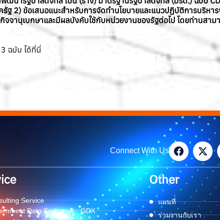
ัฒนารัฐบาลดิจิทัล เป็น (ร่าง) มาตรฐานรัฐบาลดิจิทัล (มรด.) ฉบับ 
ครัฐ 2) ข้อเสนอแนะสำหรับการจัดทำนโยบายและแนวปฏิบัติการบริหาร
กิจจานุเบกษาและมีผลบังคับใช้กับหน่วยงานของรัฐต่อไป
โดยท่านสามาร
บับ ได้ที่นี่
Connect With Us
ice
Other
ulting Service
แผนที่
ernment Data Exchange : GDX
ร่วมงานกับเรา