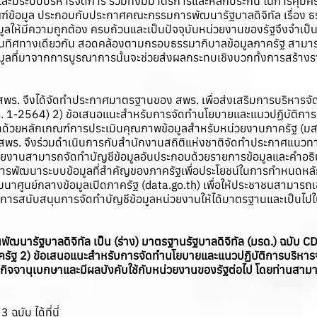
นและมีระบบบริหารจัดการ รวมทั้งมีมาตรการและหลักประกัน ในการคุ้มคร
ฑ์ข้อมูล ประกอบกับประกาศคณะกรรมการพัฒนารัฐบาลดิจิทัล เรื่อง ธรร
มูลให้มีความถูกต้อง ครบถ้วนและเป็นปัจจุบันหน่วยงานของรัฐจึงจำเป็น
ในทิศทางเดียวกัน สอดคล้องตามกรอบธรรมาภิบาลข้อมูลภาครัฐ สามารถ
้อมูลที่มาจากการบูรณาการนั้นจะช่วยส่งผลกระทบเชิงบวกทั้งการสร้าง
สพร. จึงได้จัดทำประกาศมาตรฐานของ สพร. เพื่อส่งเสริมการบริหารจั
สพร. 1-2564) 2) ข้อเสนอแนะสำหรับการจัดทำนโยบายและแนวปฏิบัติกา
วยหลักเกณฑ์การประเมินคุณภาพข้อมูลสำหรับหน่วยงานภาครัฐ (มสพร. 3
 สพร. จึงร่วมดำเนินการกับสำนักงานสถิติแห่งชาติจัดทำประกาศแนวท
น่วยงานสามารถจัดทำบัญชีข้อมูลอันประกอบด้วยรายการข้อมูลและคำอธิบ
ู่การพัฒนาระบบข้อมูลที่สำคัญของภาครัฐเพื่อประโยชน์ในการกำหนดหลั
ศูนย์กลางข้อมูลเปิดภาครัฐ (data.go.th) เพื่อให้ประชาชนสามารถเข้
การสนับสนุนการจัดทำบัญชีข้อมูลหน่วยงานให้ได้มาตรฐานและเป็นไ
ัฒนารัฐบาลดิจิทัล เป็น (ร่าง) มาตรฐานรัฐบาลดิจิทัล (มรด.) ฉบับ 
ครัฐ 2) ข้อเสนอแนะสำหรับการจัดทำนโยบายและแนวปฏิบัติการบริหาร
กิจจานุเบกษาและมีผลบังคับใช้กับหน่วยงานของรัฐต่อไป
โดยท่านสามาร
บับ ได้ที่นี่