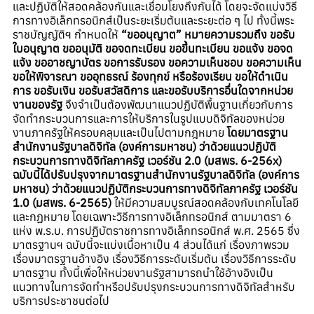
และปฏิบัติให้สอดคล้องกันและเชื่อมโยงถึงกันได้ โดยจะจัดแบ่งวิธี
การทางอิเล็กทรอนิกส์เป็นระยะเริ่มต้นและระยะต่อ ๆ ไป ทั้งนี้พระ
ราชบัญญัติฯ กำหนดให้
“ขออนุญาต” หมายความรวมถึง ขอรับ
ใบอนุญาต ขออนุมัติ ขอจดทะเบียน ขอขึ้นทะเบียน ขอแจ้ง ขอจด
แจ้ง ขออาชญาบัตร ขอการรับรอง ขอความเห็นชอบ ขอความเห็น
ขอให้พิจารณา ขออุทธรณ์ ร้องทุกข์ หรือร้องเรียน ขอให้ดำเนิน
การ ขอรับเงิน ขอรับสวัสดิการ และขอรับบริการอื่นใดจากหน่วย
งานของรัฐ
จึงจำเป็นต้องพัฒนาแนวปฏิบัติพื้นฐานเกี่ยวกับการ
จัดทำกระบวนการและการให้บริการในรูปแบบดิจิทัลของหน่วย
งานภาครัฐให้ครอบคลุมและเป็นไปตามกฎหมาย
โดยมาตรฐาน
สำนักงานรัฐบาลดิจิทัล (องค์การมหาชน) ว่าด้วยแนวปฏิบัติ
กระบวนการทางดิจิทัลภาครัฐ เวอร์ชัน 2.0 (มสพร. 6-256x)
ฉบับนี้ได้ปรับปรุงจากมาตรฐานสำนักงานรัฐบาลดิจิทัล (องค์การ
มหาชน) ว่าด้วยแนวปฏิบัติกระบวนการทางดิจิทัลภาครัฐ เวอร์ชัน
1.0 (มสพร. 6-2565)
ให้มีความสมบูรณ์สอดคล้องกับเทคโนโลยี
และกฏหมาย โดยเฉพาะวิธีการทางอิเล็กทรอนิกส์ ตามมาตรา 6
แห่ง พ.ร.บ. การปฏิบัตราชการทางอิเล็กทรอนิกส์ พ.ศ. 2565 ซึ่ง
มาตรฐานฯ ฉบับนี้จะแบ่งเนื้อหาเป็น 4 ส่วนได้แก่ เรื่องภาพรวม
เรื่องมาตรฐานอ้างอิง เรื่องวิธีการระดับเริ่มต้น เรื่องวิธีการระดับ
มาตรฐาน ทั้งนี้เพื่อให้หน่วยงานรัฐสามารถนำใช้อ้างอิงเป็น
แนวทางในการจัดทำหรือปรับปรุงกระบวนการทางดิจิทัลสำหรับ
บริการประชาชนต่อไป