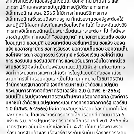
ระหว่างหน่วยงานของรัฐแห่งอื่นได้ นอกจากนี้ มาตรา 6 และ
มาตรา 19 แห่งพระราชบัญญัติการปฏิบัติราชการทาง
อิเล็กทรอนิกส์ พ.ศ. 2565 ให้มีการกำหนดวิธีการทาง
อิเล็กทรอนิกส์ซึ่งรวมถึงมาตรฐาน ที่หน่วยงานของรัฐจะต้องใช้
และปฏิบัติให้สอดคล้องกันและเชื่อมโยงถึงกันได้ โดยจะจัดแบ่งวิธี
การทางอิเล็กทรอนิกส์เป็นระยะเริ่มต้นและระยะต่อ ๆ ไป ทั้งนี้พระ
ราชบัญญัติฯ กำหนดให้
“ขออนุญาต” หมายความรวมถึง ขอรับ
ใบอนุญาต ขออนุมัติ ขอจดทะเบียน ขอขึ้นทะเบียน ขอแจ้ง ขอจด
แจ้ง ขออาชญาบัตร ขอการรับรอง ขอความเห็นชอบ ขอความเห็น
ขอให้พิจารณา ขออุทธรณ์ ร้องทุกข์ หรือร้องเรียน ขอให้ดำเนิน
การ ขอรับเงิน ขอรับสวัสดิการ และขอรับบริการอื่นใดจากหน่วย
งานของรัฐ
จึงจำเป็นต้องพัฒนาแนวปฏิบัติพื้นฐานเกี่ยวกับการ
จัดทำกระบวนการและการให้บริการในรูปแบบดิจิทัลของหน่วย
งานภาครัฐให้ครอบคลุมและเป็นไปตามกฎหมาย
โดยมาตรฐาน
สำนักงานรัฐบาลดิจิทัล (องค์การมหาชน) ว่าด้วยแนวปฏิบัติ
กระบวนการทางดิจิทัลภาครัฐ เวอร์ชัน 2.0 (มสพร. 6-256x)
ฉบับนี้ได้ปรับปรุงจากมาตรฐานสำนักงานรัฐบาลดิจิทัล (องค์การ
มหาชน) ว่าด้วยแนวปฏิบัติกระบวนการทางดิจิทัลภาครัฐ เวอร์ชัน
1.0 (มสพร. 6-2565)
ให้มีความสมบูรณ์สอดคล้องกับเทคโนโลยี
และกฏหมาย โดยเฉพาะวิธีการทางอิเล็กทรอนิกส์ ตามมาตรา 6
แห่ง พ.ร.บ. การปฏิบัตราชการทางอิเล็กทรอนิกส์ พ.ศ. 2565 ซึ่ง
มาตรฐานฯ ฉบับนี้จะแบ่งเนื้อหาเป็น 4 ส่วนได้แก่ เรื่องภาพรวม
เรื่องมาตรฐานอ้างอิง เรื่องวิธีการระดับเริ่มต้น เรื่องวิธีการระดับ