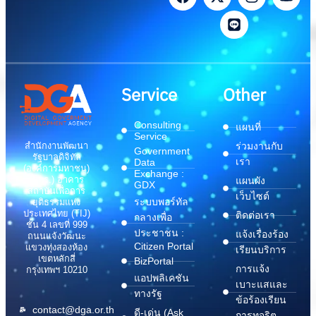
Service
Other
Consulting
แผนที่
Service
สำนักงานพัฒนา
ร่วมงานกับ
Government
รัฐบาลดิจิทัล
เรา
Data
(องค์การมหาชน)
Exchange :
(สพร.) อาคาร
แผนผัง
GDX
สถาบันเพื่อการ
เว็บไซต์
ระบบพอร์ทัล
ยุติธรรมแห่ง
ประเทศไทย (TIJ)
ติดต่อเรา
กลางเพื่อ
ชั้น 4 เลขที่ 999
ประชาชน :
แจ้งเรื่องร้อง
ถนนแจ้งวัฒนะ
Citizen Portal
แขวงทุ่งสองห้อง
เรียนบริการ
เขตหลักสี่
BizPortal
การแจ้ง
กรุงเทพฯ 10210
แอปพลิเคชัน
เบาะแสและ
ทางรัฐ
ข้อร้องเรียน
contact@dga.or.th
ดี-เด่น (Ask
การทุจริต