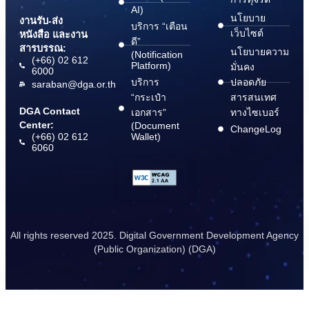
AI)
นโยบาย
งานรับ-ส่ง
บริการ “เตือน
เว็บไซต์
หนังสือ และงาน
ดี”
สารบรรณ:
นโยบายความ
(Notification
(+66) 02 612
Platform)
มั่นคง
6000
บริการ
ปลอดภัย
saraban@dga.or.th
“กระเป๋า
สารสนเทศ
DGA Contact
เอกสาร”
ทางไซเบอร์
Center:
(Document
ChangeLog
(+66) 02 612
Wallet)
6060
All rights reserved 2025. Digital Government Development Agency
(Public Organization) (DGA)