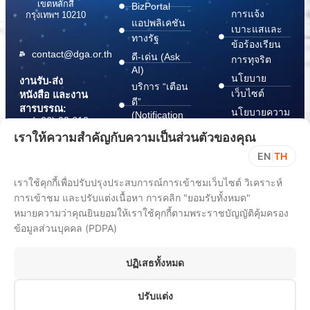
เขตหลักสี่
BizPortal
การแจ้ง
กรุงเทพฯ 10210
แอปพลิเคชัน
เบาะแสและ
ทางรัฐ
ข้อร้องเรียน
contact@dga.or.th
ดี-เด่น (Ask
การทุจริต
AI)
นโยบาย
งานรับ-ส่ง
บริการ “เตือน
เว็บไซต์
หนังสือ และงาน
ดี”
สารบรรณ:
นโยบายความ
(Notification
(+66) 02 612
Platform)
มั่นคง
6000
เราให้ความสำคัญกับความเป็นส่วนตัวของคุณ
บริการ
ปลอดภัย
saraban@dga.or.th
EN
|
TH
“กระเป๋า
สารสนเทศ
DGA Contact
เอกสาร”
ทางไซเบอร์
เราใช้คุกกี้เพื่อปรับปรุงประสบการณ์การเข้าชมเว็บไซต์ วิเคราะห์
Center:
(Document
ChangeLog
(+66) 02 612
การเข้าชม และปรับแต่งเนื้อหา การคลิก "ยอมรับทั้งหมด"
Wallet)
6060
หมายความว่าคุณยินยอมให้เราใช้คุกกี้ตามพระราชบัญญัติคุ้มครอง
ข้อมูลส่วนบุคคล (PDPA)
ปฏิเสธทั้งหมด
ปรับแต่ง
All rights reserved 2025. Digital Government Development Agency
(Public Organization) (DGA)