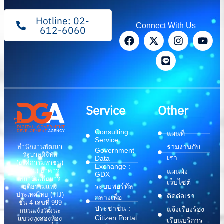
Hotline: 02-
Connect With Us
612-6060
Service
Other
Consulting
แผนที่
Service
สำนักงานพัฒนา
ร่วมงานกับ
Government
รัฐบาลดิจิทัล
เรา
Data
(องค์การมหาชน)
Exchange :
(สพร.) อาคาร
แผนผัง
GDX
สถาบันเพื่อการ
เว็บไซต์
ระบบพอร์ทัล
ยุติธรรมแห่ง
ประเทศไทย (TIJ)
ติดต่อเรา
กลางเพื่อ
ชั้น 4 เลขที่ 999
ประชาชน :
แจ้งเรื่องร้อง
ถนนแจ้งวัฒนะ
Citizen Portal
แขวงทุ่งสองห้อง
เรียนบริการ