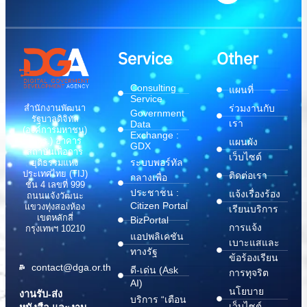
Service
Other
Consulting
แผนที่
Service
สำนักงานพัฒนา
ร่วมงานกับ
Government
รัฐบาลดิจิทัล
เรา
Data
(องค์การมหาชน)
Exchange :
(สพร.) อาคาร
แผนผัง
GDX
สถาบันเพื่อการ
เว็บไซต์
ระบบพอร์ทัล
ยุติธรรมแห่ง
ประเทศไทย (TIJ)
ติดต่อเรา
กลางเพื่อ
ชั้น 4 เลขที่ 999
ประชาชน :
แจ้งเรื่องร้อง
ถนนแจ้งวัฒนะ
Citizen Portal
แขวงทุ่งสองห้อง
เรียนบริการ
เขตหลักสี่
BizPortal
การแจ้ง
กรุงเทพฯ 10210
แอปพลิเคชัน
เบาะแสและ
ทางรัฐ
ข้อร้องเรียน
contact@dga.or.th
ดี-เด่น (Ask
การทุจริต
AI)
นโยบาย
งานรับ-ส่ง
บริการ “เตือน
เว็บไซต์