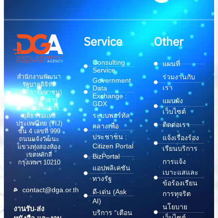
Service
Other
Consulting
แผนที่
Service
สำนักงานพัฒนา
ร่วมงานกับ
Government
รัฐบาลดิจิทัล
เรา
Data
(องค์การมหาชน)
Exchange :
(สพร.) อาคาร
แผนผัง
GDX
สถาบันเพื่อการ
เว็บไซต์
ระบบพอร์ทัล
ยุติธรรมแห่ง
ประเทศไทย (TIJ)
ติดต่อเรา
กลางเพื่อ
ชั้น 4 เลขที่ 999
ประชาชน :
แจ้งเรื่องร้อง
ถนนแจ้งวัฒนะ
Citizen Portal
แขวงทุ่งสองห้อง
เรียนบริการ
เขตหลักสี่
BizPortal
การแจ้ง
กรุงเทพฯ 10210
แอปพลิเคชัน
เบาะแสและ
ทางรัฐ
ข้อร้องเรียน
contact@dga.or.th
ดี-เด่น (Ask
การทุจริต
AI)
นโยบาย
งานรับ-ส่ง
บริการ “เตือน
เว็บไซต์