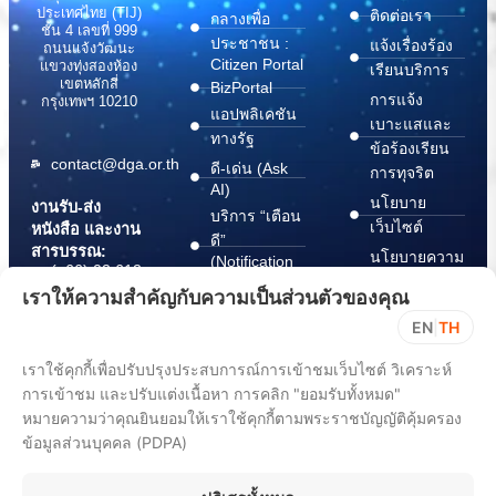
ประเทศไทย (TIJ)
ติดต่อเรา
กลางเพื่อ
ชั้น 4 เลขที่ 999
ประชาชน :
แจ้งเรื่องร้อง
ถนนแจ้งวัฒนะ
Citizen Portal
แขวงทุ่งสองห้อง
เรียนบริการ
เขตหลักสี่
BizPortal
การแจ้ง
กรุงเทพฯ 10210
แอปพลิเคชัน
เบาะแสและ
ทางรัฐ
ข้อร้องเรียน
contact@dga.or.th
ดี-เด่น (Ask
การทุจริต
AI)
นโยบาย
งานรับ-ส่ง
บริการ “เตือน
เว็บไซต์
หนังสือ และงาน
ดี”
สารบรรณ:
นโยบายความ
(Notification
(+66) 02 612
Platform)
มั่นคง
6000
เราให้ความสำคัญกับความเป็นส่วนตัวของคุณ
บริการ
ปลอดภัย
saraban@dga.or.th
EN
|
TH
“กระเป๋า
สารสนเทศ
DGA Contact
เอกสาร”
ทางไซเบอร์
เราใช้คุกกี้เพื่อปรับปรุงประสบการณ์การเข้าชมเว็บไซต์ วิเคราะห์
Center:
(Document
ChangeLog
(+66) 02 612
การเข้าชม และปรับแต่งเนื้อหา การคลิก "ยอมรับทั้งหมด"
Wallet)
6060
หมายความว่าคุณยินยอมให้เราใช้คุกกี้ตามพระราชบัญญัติคุ้มครอง
ข้อมูลส่วนบุคคล (PDPA)