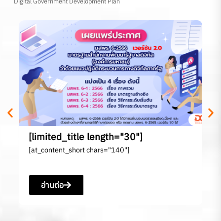
Digital Government Development Plan
[l
[a
[limited_title length="30"]
[at_content_short chars="140"]
อ่านต่อ