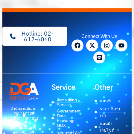
Hotline: 02-
Connect With Us
612-6060
Service
Other
Consulting
แผนที่
Service
สำนักงานพัฒนา
ร่วมงานกับ
Government
รัฐบาลดิจิทัล
เรา
Data
(องค์การมหาชน)
Exchange :
(สพร.) อาคาร
แผนผัง
GDX
สถาบันเพื่อการ
เว็บไซต์
ระบบพอร์ทัล
ยุติธรรมแห่ง