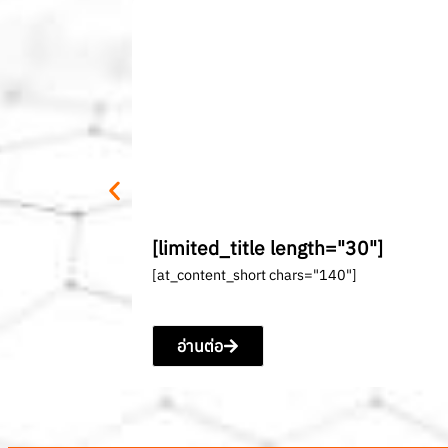
[limited_title length="30"]
[at_content_short chars="140"]
อ่านต่อ