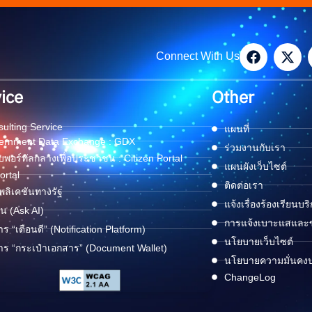
Connect With Us
ice
Other
ulting Service
แผนที่
ernment Data Exchange : GDX
ร่วมงานกับเรา
พอร์ทัลกลางเพื่อประชาชน : Citizen Portal
แผนผังเว็บไซต์
ortal
ติดต่อเรา
ลิเคชันทางรัฐ
แจ้งเรื่องร้องเรียนบร
ด่น (Ask AI)
การแจ้งเบาะแสและข้
าร “เตือนดี” (Notification Platform)
นโยบายเว็บไซต์
าร “กระเป๋าเอกสาร” (Document Wallet)
นโยบายความมั่นคง
ChangeLog