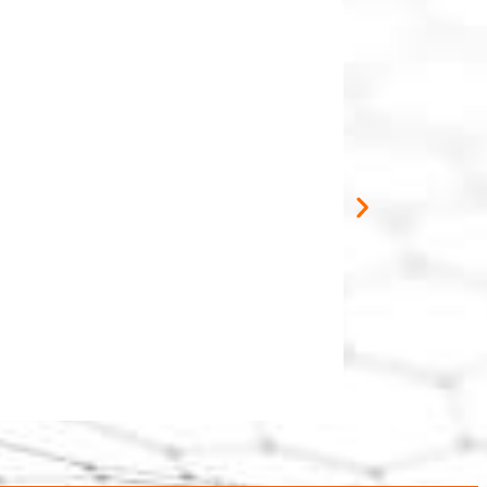
[limited_titl
[at_content_shor
อ่านต่อ