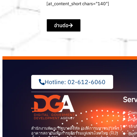
[at_content_short chars="140"]
อ่านต่อ
Hotline: 02-612-6060
Serv
Cons
Gov
ระบบ
สำนักงานพัฒนารัฐบาลดิจิทัล (องค์การมหาชน) (สพร.)
อาคารสถาบันเพื่อการยุติธรรมแห่งประเทศไทย (TIJ)
BizP