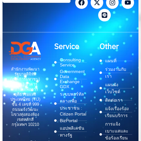
Service
Other
Consulting
แผนที่
Service
สำนักงานพัฒนา
ร่วมงานกับ
Government
รัฐบาลดิจิทัล
เรา
Data
(องค์การมหาชน)
Exchange :
(สพร.) อาคาร
แผนผัง
GDX
สถาบันเพื่อการ
เว็บไซต์
ระบบพอร์ทัล
ยุติธรรมแห่ง
ประเทศไทย (TIJ)
ติดต่อเรา
กลางเพื่อ
ชั้น 4 เลขที่ 999
ประชาชน :
แจ้งเรื่องร้อง
ถนนแจ้งวัฒนะ
Citizen Portal
แขวงทุ่งสองห้อง
เรียนบริการ
เขตหลักสี่
BizPortal
การแจ้ง
กรุงเทพฯ 10210
แอปพลิเคชัน
เบาะแสและ
ทางรัฐ
ข้อร้องเรียน