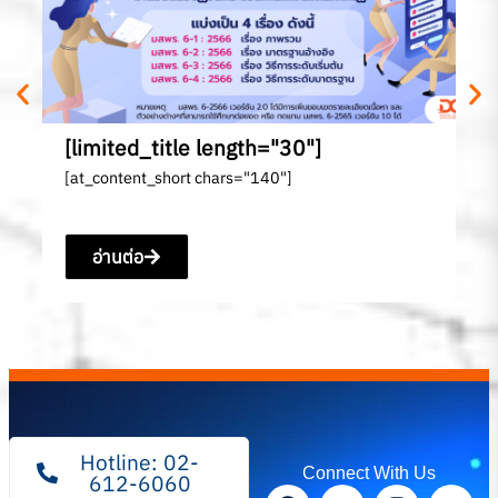
[l
[a
[limited_title length="30"]
[at_content_short chars="140"]
อ่านต่อ
Hotline: 02-
Connect With Us
612-6060